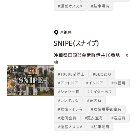
#運営オススメ
#駐車場有
沖縄県
SNIPE（スナイプ）
沖縄県国頭郡金武町伊芸16番地 Ｘ
棟
#10000㎡以上
#BBQあり
#アウトドア
#インドア
#お昼可
#シャワー有
#ナイターあり
#レンタル有
#売店有
#女性トイレ有
#女性用更衣室有
#定例会有
#更衣室有
#送迎有
#運営オススメ
#駐車場有