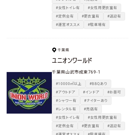
#女性トイレ有
#女性用更衣室有
#定例会有
#更衣室有
#送迎有
#運営オススメ
#駐車場有
千葉県
ユニオンワールド
千葉県山武市成東769-1
#10000㎡以上
#BBQあり
#アウトドア
#インドア
#お昼可
#シャワー有
#ナイターあり
#レンタル有
#売店有
#女性トイレ有
#女性用更衣室有
#定例会有
#更衣室有
#送迎有
#運営オススメ
#駐車場有