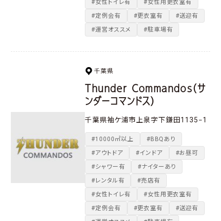
#女性トイレ有
#女性用更衣室有
#定例会有
#更衣室有
#送迎有
#運営オススメ
#駐車場有
千葉県
Thunder Commandos（サ
ンダーコマンドス）
千葉県袖ケ浦市上泉字下鎌田1135−1
#10000㎡以上
#BBQあり
#アウトドア
#インドア
#お昼可
#シャワー有
#ナイターあり
#レンタル有
#売店有
#女性トイレ有
#女性用更衣室有
#定例会有
#更衣室有
#送迎有