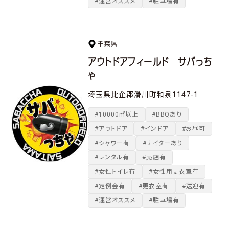
#運営オススメ
#駐車場有
千葉県
アウトドアフィールド サバっち
ゃ
埼玉県比企郡滑川町和泉1147-1
#10000㎡以上
#BBQあり
#アウトドア
#インドア
#お昼可
#シャワー有
#ナイターあり
#レンタル有
#売店有
#女性トイレ有
#女性用更衣室有
#定例会有
#更衣室有
#送迎有
#運営オススメ
#駐車場有