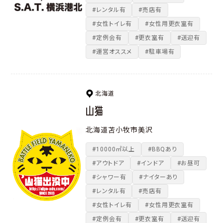
#レンタル有
#売店有
#女性トイレ有
#女性用更衣室有
#定例会有
#更衣室有
#送迎有
#運営オススメ
#駐車場有
北海道
山猫
北海道苫小牧市美沢
#10000㎡以上
#BBQあり
#アウトドア
#インドア
#お昼可
#シャワー有
#ナイターあり
#レンタル有
#売店有
#女性トイレ有
#女性用更衣室有
#定例会有
#更衣室有
#送迎有