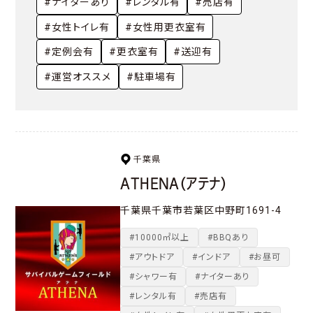
#ナイターあり
#レンタル有
#売店有
#女性トイレ有
#女性用更衣室有
#定例会有
#更衣室有
#送迎有
#運営オススメ
#駐車場有
千葉県
ATHENA（アテナ）
千葉県千葉市若葉区中野町1691-4
#10000㎡以上
#BBQあり
#アウトドア
#インドア
#お昼可
#シャワー有
#ナイターあり
#レンタル有
#売店有