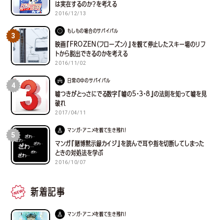
は実在するのか？を考える
2016/12/13
もしもの場合のサバイバル
3
映画『FROZEN（フローズン）』を観て停止したスキー場のリフ
トから脱出できるのかを考える
2016/11/02
日常の中のサバイバル
4
嘘つきがとっさにでる数字『嘘の5・3・8』の法則を知って嘘を見
破れ
2017/04/11
マンガ・アニメを観て生き残れ！
5
マンガ『賭博黙示録カイジ』を読んで耳や指を切断してしまった
ときの対処法を学ぶ
2016/10/07
新着記事
マンガ・アニメを観て生き残れ！