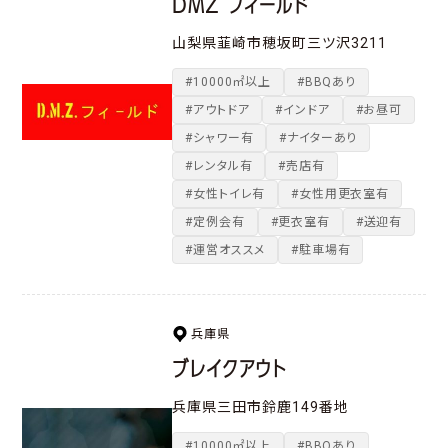
DMZ フィールド
山梨県韮崎市穂坂町三ツ沢3211
#10000㎡以上
#BBQあり
#アウトドア
#インドア
#お昼可
#シャワー有
#ナイターあり
#レンタル有
#売店有
#女性トイレ有
#女性用更衣室有
#定例会有
#更衣室有
#送迎有
#運営オススメ
#駐車場有
兵庫県
ブレイクアウト
兵庫県三田市鈴鹿149番地
#10000㎡以上
#BBQあり