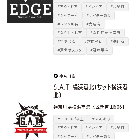
#アウトドア
#インドア
#お昼可
#シャワー有
#ナイターあり
#レンタル有
#売店有
#女性トイレ有
#女性用更衣室有
#定例会有
#更衣室有
#送迎有
#運営オススメ
#駐車場有
神奈川県
S.A.T 横浜港北（サット横浜港
北）
神奈川県横浜市港北区新吉田6061
#10000㎡以上
#BBQあり
#アウトドア
#インドア
#お昼可
#シャワー有
#ナイターあり