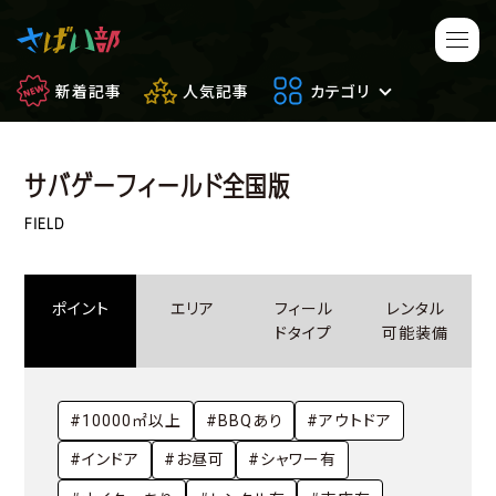
新着記事
人気記事
カテゴリ
サバゲーフィールド全国版
マンガ・アニメ
映画・ドラマ
FIELD
ゲーム
日常のサバイバル
ポイント
エリア
フィール
レンタル
もしもの場合
便利アイテム
ドタイプ
可能装備
サバイバルゲーム
サバゲー豆知識
#10000㎡以上
#BBQあり
#アウトドア
フィールドレビュー
やってみた
#インドア
#お昼可
#シャワー有