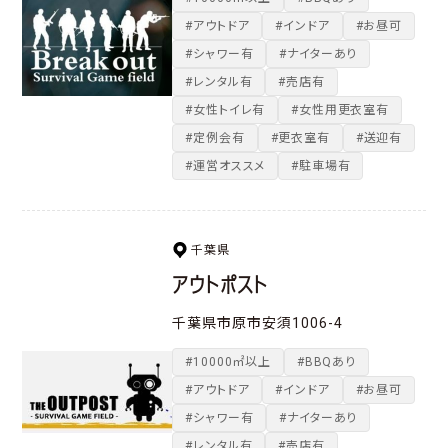
#アウトドア
#インドア
#お昼可
#シャワー有
#ナイターあり
#レンタル有
#売店有
#女性トイレ有
#女性用更衣室有
#定例会有
#更衣室有
#送迎有
#運営オススメ
#駐車場有
千葉県
アウトポスト
千葉県市原市安須1006-4
#10000㎡以上
#BBQあり
#アウトドア
#インドア
#お昼可
#シャワー有
#ナイターあり
#レンタル有
#売店有