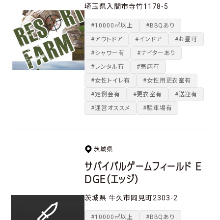
埼玉県入間市寺竹1178-5
#10000㎡以上
#BBQあり
#アウトドア
#インドア
#お昼可
#シャワー有
#ナイターあり
#レンタル有
#売店有
#女性トイレ有
#女性用更衣室有
#定例会有
#更衣室有
#送迎有
#運営オススメ
#駐車場有
茨城県
サバイバルゲームフィールド E
DGE（エッジ）
茨城県 牛久市岡見町2303-2
#10000㎡以上
#BBQあり