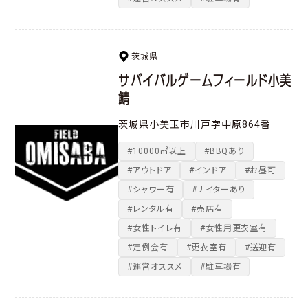
茨城県
サバイバルゲームフィールド小美
鯖
茨城県小美玉市川戸字中原864番
#10000㎡以上
#BBQあり
#アウトドア
#インドア
#お昼可
#シャワー有
#ナイターあり
#レンタル有
#売店有
#女性トイレ有
#女性用更衣室有
#定例会有
#更衣室有
#送迎有
#運営オススメ
#駐車場有