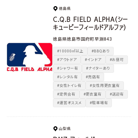
徳島県
C.Q.B FIELD ALPHA（シー
キュービーフィールドアルファ）
​徳島県徳島市国府町早淵843
#10000㎡以上
#BBQあり
#アウトドア
#インドア
#お昼可
#シャワー有
#ナイターあり
#レンタル有
#売店有
#女性トイレ有
#女性用更衣室有
#定例会有
#更衣室有
#送迎有
#運営オススメ
#駐車場有
山梨県