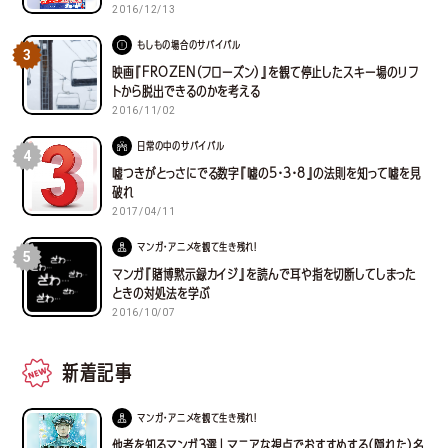
2016/12/13
もしもの場合のサバイバル
3
映画『FROZEN（フローズン）』を観て停止したスキー場のリフ
トから脱出できるのかを考える
2016/11/02
日常の中のサバイバル
4
嘘つきがとっさにでる数字『嘘の5・3・8』の法則を知って嘘を見
破れ
2017/04/11
マンガ・アニメを観て生き残れ！
5
マンガ『賭博黙示録カイジ』を読んで耳や指を切断してしまった
ときの対処法を学ぶ
2016/10/07
新着記事
マンガ・アニメを観て生き残れ！
他者を知るマンガ３選｜マニアな視点でおすすめする(隠れた)名