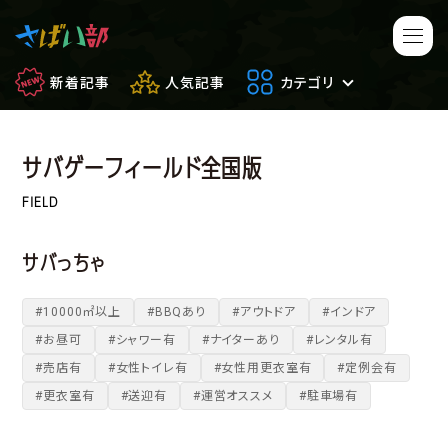
新着記事
人気記事
カテゴリ
サバゲーフィールド全国版
マンガ・アニメ
映画・ドラマ
FIELD
ゲーム
日常のサバイバル
サバっちゃ
もしもの場合
便利アイテム
#10000㎡以上
#BBQあり
#アウトドア
#インドア
#お昼可
#シャワー有
#ナイターあり
#レンタル有
サバイバルゲーム
サバゲー豆知識
#売店有
#女性トイレ有
#女性用更衣室有
#定例会有
#更衣室有
#送迎有
#運営オススメ
#駐車場有
フィールドレビュー
やってみた