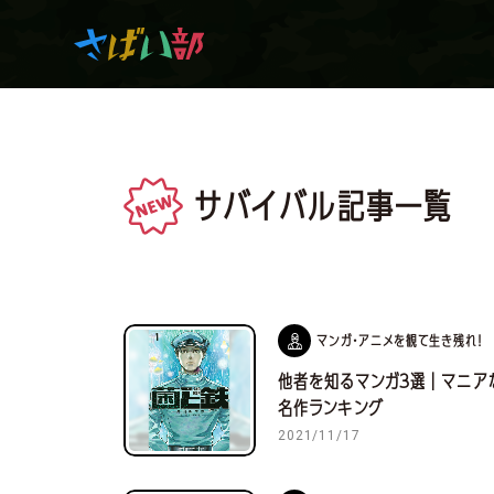
マンガ・アニメを観て
サバイバル記事一覧
生き残れ！
日常の中のサバイバル
マンガ・アニメを観て生き残れ！
他者を知るマンガ３選｜マニア
サバイバルゲーム
名作ランキング
2021/11/17