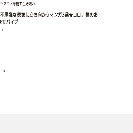
ガ・アニメを観て生き残れ！
！不思議な現象に立ち向かうマンガ３選★コロナ禍のお
をサバイブ
19
»