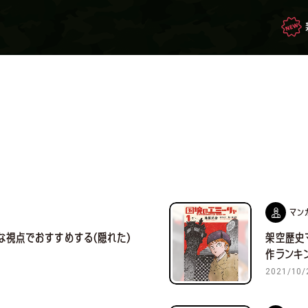
映画・ドラマを観て
生き残れ！
もしもの場合のサバイバル
マン
な視点でおすすめする(隠れた)
架空歴史
サバゲー豆知識
作ランキ
2021/10/