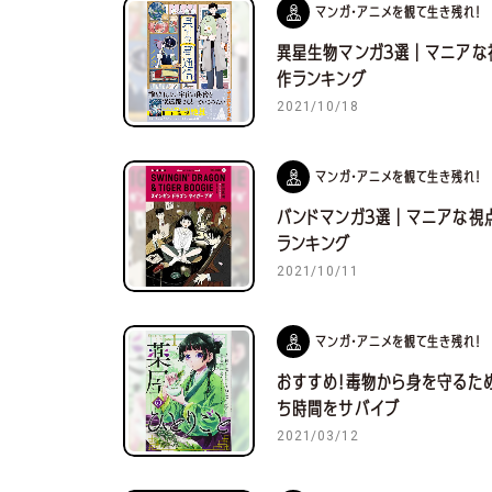
やってみた・行ってみた
マンガ・アニメを観て生き残れ！
撃ってみた
異星生物マンガ３選｜マニアな
作ランキング
2021/10/18
マンガ・アニメを観て生き残れ！
バンドマンガ３選｜マニアな視
ランキング
2021/10/11
マンガ・アニメを観て生き残れ！
おすすめ！毒物から身を守るた
ち時間をサバイブ
2021/03/12