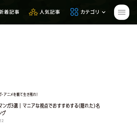
新着記事
人気記事
カテゴリ
ゲームをプレイして
生き残れ！
生き残るための
便利アイテム
ガ・アニメを観て生き残れ！
マンガ３選｜マニアな視点でおすすめする(隠れた)名
サバゲーフィールドレビュー
ング
22