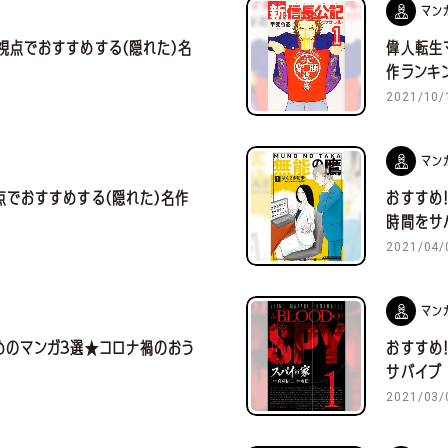
・
マン
視点でおすすめする(隠れた)名
偉人転生
作ランキ
2021/10/
マン
点でおすすめする(隠れた)名作
おすすめ
時間をサ
2021/04/
マン
めのマンガ３選★コロナ禍のおう
おすすめ
サバイブ
2021/03/