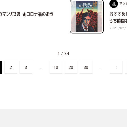
マン
のマンガ３選 ★コロナ禍のおう
おすすめ
うち時間
2021/02/
1 / 34
2
3
...
10
20
30
...