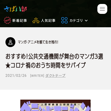
新着記事
人気記事
カテゴリ
マンガ・アニメを観て生き残れ！
マンガ・アニメ
映画・ドラマ
おすすめ！公共交通機関が舞台のマンガ３選
ゲーム
日常のサバイバル
★コロナ禍のおうち時間をサバイブ
もしもの場合
便利アイテム
2021/02/26
ダクトテープ
[WRITER]
サバイバルゲーム
サバゲー豆知識
フィールドレビュー
やってみた