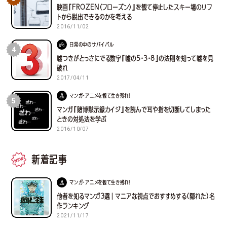
映画『FROZEN（フローズン）』を観て停止したスキー場のリフ
トから脱出できるのかを考える
2016/11/02
日常の中のサバイバル
4
嘘つきがとっさにでる数字『嘘の5・3・8』の法則を知って嘘を見
破れ
2017/04/11
マンガ・アニメを観て生き残れ！
5
マンガ『賭博黙示録カイジ』を読んで耳や指を切断してしまった
ときの対処法を学ぶ
2016/10/07
新着記事
マンガ・アニメを観て生き残れ！
他者を知るマンガ３選｜マニアな視点でおすすめする(隠れた)名
作ランキング
2021/11/17