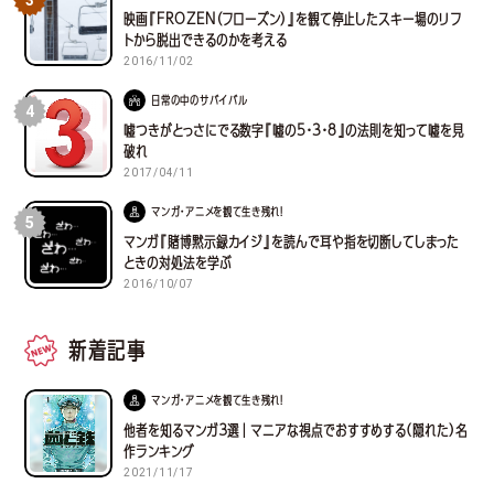
3
映画『FROZEN（フローズン）』を観て停止したスキー場のリフ
トから脱出できるのかを考える
2016/11/02
日常の中のサバイバル
4
嘘つきがとっさにでる数字『嘘の5・3・8』の法則を知って嘘を見
破れ
2017/04/11
マンガ・アニメを観て生き残れ！
5
マンガ『賭博黙示録カイジ』を読んで耳や指を切断してしまった
ときの対処法を学ぶ
2016/10/07
新着記事
マンガ・アニメを観て生き残れ！
他者を知るマンガ３選｜マニアな視点でおすすめする(隠れた)名
作ランキング
2021/11/17