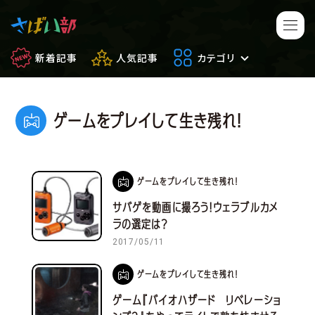
新着記事
人気記事
カテゴリ
ゲームをプレイして生き残れ！
マンガ・アニメ
映画・ドラマ
ゲーム
日常のサバイバル
ゲームをプレイして生き残れ！
もしもの場合
便利アイテム
サバゲを動画に撮ろう！ウェラブルカメ
ラの選定は？
サバイバルゲーム
サバゲー豆知識
2017/05/11
ゲームをプレイして生き残れ！
フィールドレビュー
やってみた
ゲーム『バイオハザード リベレーショ