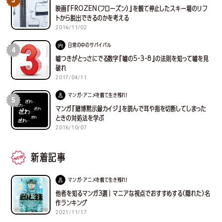
映画『FROZEN（フローズン）』を観て停止したスキー場のリフ
トから脱出できるのかを考える
2016/11/02
日常の中のサバイバル
4
嘘つきがとっさにでる数字『嘘の5・3・8』の法則を知って嘘を見
破れ
2017/04/11
マンガ・アニメを観て生き残れ！
5
マンガ『賭博黙示録カイジ』を読んで耳や指を切断してしまった
ときの対処法を学ぶ
2016/10/07
新着記事
マンガ・アニメを観て生き残れ！
他者を知るマンガ３選｜マニアな視点でおすすめする(隠れた)名
作ランキング
2021/11/17