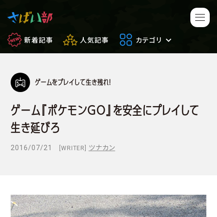
新着記事
人気記事
カテゴリ
ゲームをプレイして生き残れ！
マンガ・アニメ
映画・ドラマ
ゲーム『ポケモンGO』を安全にプレイして
ゲーム
日常のサバイバル
生き延びろ
もしもの場合
便利アイテム
2016/07/21
ツナカン
[WRITER]
サバイバルゲーム
サバゲー豆知識
フィールドレビュー
やってみた