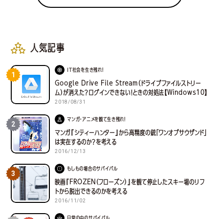
人気記事
IT社会を生き残れ！
1
Google Drive File Stream（ドライブファイルストリー
ム）が消えた？ログインできない！ときの対処法【Windows10】
2018/08/31
マンガ・アニメを観て生き残れ！
2
マンガ『シティーハンター』から高精度の銃「ワンオブサウザンド」
は実在するのか？を考える
2016/12/13
もしもの場合のサバイバル
3
映画『FROZEN（フローズン）』を観て停止したスキー場のリフ
トから脱出できるのかを考える
2016/11/02
日常の中のサバイバル