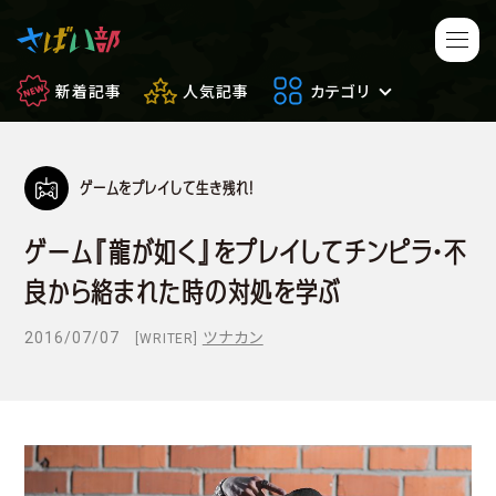
新着記事
人気記事
カテゴリ
ゲームをプレイして生き残れ！
マンガ・アニメ
映画・ドラマ
ゲーム『龍が如く』をプレイしてチンピラ・不
ゲーム
日常のサバイバル
良から絡まれた時の対処を学ぶ
もしもの場合
便利アイテム
2016/07/07
ツナカン
[WRITER]
サバイバルゲーム
サバゲー豆知識
フィールドレビュー
やってみた