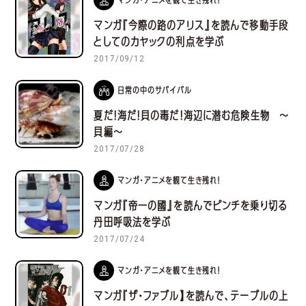
マンガ・アニメを観て生き残れ！
マンガ『今際の路のアリス』を読んで移動手段
としてのカヤックの利点を学ぶ
2017/09/12
日常の中のサバイバル
夏だ！海だ！貝の毒だ！海辺に潜む危険生物 ～
貝編～
2017/07/28
マンガ・アニメを観て生き残れ！
マンガ『帝一の國』を読んでピンチを乗り切る
丹田呼吸法を学ぶ
2017/07/24
マンガ・アニメを観て生き残れ！
マンガ『ザ・ファブル】を読んで、テーブルの上