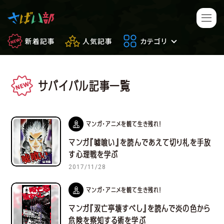
新着記事
人気記事
カテゴリ
サバイバル記事一覧
マンガ・アニメ
映画・ドラマ
ゲーム
日常のサバイバル
マンガ・アニメを観て生き残れ！
マンガ『嘘喰い』を読んであえて切り札を手放
もしもの場合
便利アイテム
す心理戦を学ぶ
2017/11/28
サバイバルゲーム
サバゲー豆知識
マンガ・アニメを観て生き残れ！
フィールドレビュー
やってみた
マンガ『双亡亭壊すべし』を読んで炎の色から
危険を察知する術を学ぶ