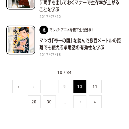
に両手を出しておくマナーで生存率が上がる
ことを学ぶ
2017/07/20
マンガ・アニメを観て生き残れ！
マンガ『帝一の國』を読んで数百メートルの距
離でも使える糸電話の有効性を学ぶ
2017/07/18
10 / 34
...
9
10
11
...
«
20
30
...
»