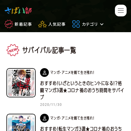
新着記事
人気記事
カテゴリ
サバイバル記事一覧
マンガ・アニメ
映画・ドラマ
ゲーム
日常のサバイバル
マンガ・アニメを観て生き残れ！
おすすめ！いざというときのヒントになる！？格
もしもの場合
便利アイテム
闘マンガ３選★コロナ禍のおうち時間をサバイ
ブ
サバイバルゲーム
サバゲー豆知識
2020/11/30
フィールドレビュー
やってみた
マンガ・アニメを観て生き残れ！
おすすめ！転生マンガ３選★コロナ禍のおうち