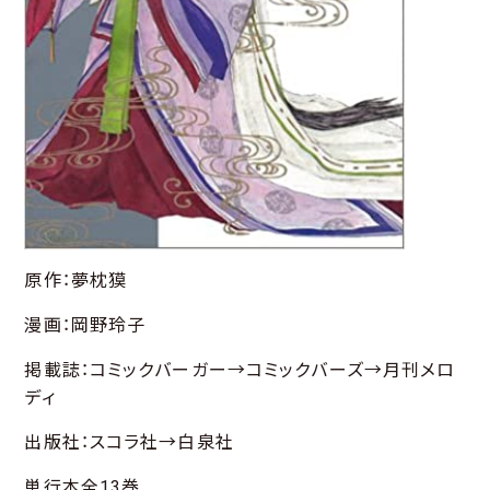
原作：夢枕獏
漫画：岡野玲子
掲載誌：コミックバーガー→コミックバーズ→月刊メロ
ディ
出版社：スコラ社→白泉社
単行本全13巻