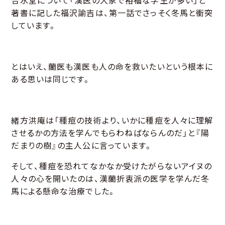
合水堂について「漢医の大家で裕福な学生が多い」と
著書に記した福沢諭吉は、第一話でさっそく冬馬と衝突
しています。
とはいえ、蘭医も漢医も人の命を救いたいという根本に
ある思いは同じです。
緒方洪庵は「種痘の技術より、いかに種痘を人々に理解
させるかの方法を学んでもらわねばならんのだ」と『陽
だまりの樹』の主人公に言っています。
そして、種痘を恐れてなかなか受けたがらないアイヌの
人々の心を開いたのは、漢蘭折衷派の医学を学んだ冬
馬による懸命な治療でした。