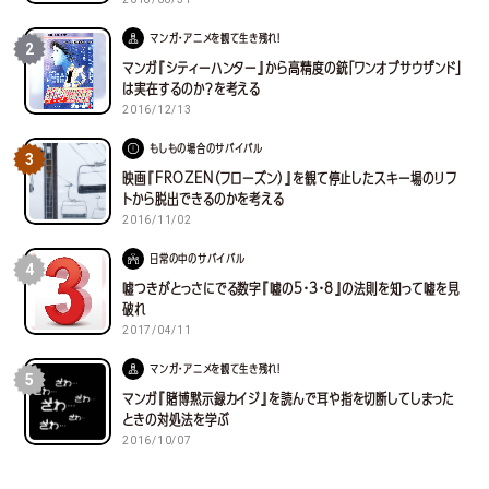
マンガ・アニメを観て生き残れ！
2
マンガ『シティーハンター』から高精度の銃「ワンオブサウザンド」
は実在するのか？を考える
2016/12/13
もしもの場合のサバイバル
3
映画『FROZEN（フローズン）』を観て停止したスキー場のリフ
トから脱出できるのかを考える
2016/11/02
日常の中のサバイバル
4
嘘つきがとっさにでる数字『嘘の5・3・8』の法則を知って嘘を見
破れ
2017/04/11
マンガ・アニメを観て生き残れ！
5
マンガ『賭博黙示録カイジ』を読んで耳や指を切断してしまった
ときの対処法を学ぶ
2016/10/07