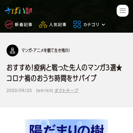
新着記事
人気記事
カテゴリ
マンガ・アニメを観て生き残れ！
マンガ・アニメ
映画・ドラマ
おすすめ！疫病と戦った先人のマンガ３選★
ゲーム
日常のサバイバル
コロナ禍のおうち時間をサバイブ
もしもの場合
便利アイテム
2020/09/25
ダクトテープ
[WRITER]
サバイバルゲーム
サバゲー豆知識
フィールドレビュー
やってみた