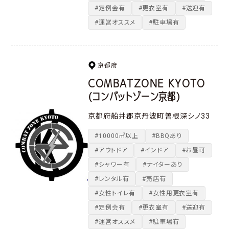
#定例会有
#更衣室有
#送迎有
#運営オススメ
#駐車場有
京都府
COMBATZONE KYOTO
(コンバットゾーン京都)
京都府船井郡京丹波町曽根深シノ33
#10000㎡以上
#BBQあり
#アウトドア
#インドア
#お昼可
#シャワー有
#ナイターあり
#レンタル有
#売店有
#女性トイレ有
#女性用更衣室有
#定例会有
#更衣室有
#送迎有
#運営オススメ
#駐車場有