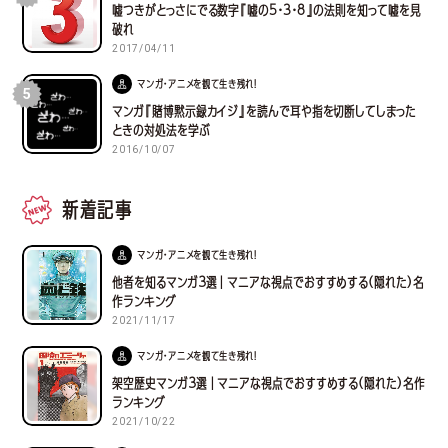
嘘つきがとっさにでる数字『嘘の5・3・8』の法則を知って嘘を見
破れ
2017/04/11
マンガ・アニメを観て生き残れ！
5
マンガ『賭博黙示録カイジ』を読んで耳や指を切断してしまった
ときの対処法を学ぶ
2016/10/07
新着記事
マンガ・アニメを観て生き残れ！
他者を知るマンガ３選｜マニアな視点でおすすめする(隠れた)名
作ランキング
2021/11/17
マンガ・アニメを観て生き残れ！
架空歴史マンガ３選｜マニアな視点でおすすめする(隠れた)名作
ランキング
2021/10/22