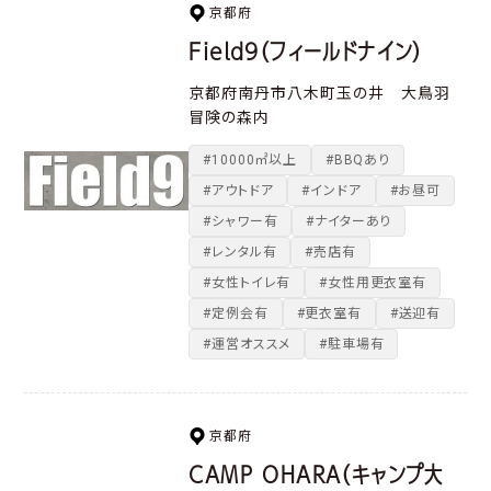
京都府
Field9（フィールドナイン）
京都府南丹市八木町玉の井 大鳥羽
冒険の森内
#10000㎡以上
#BBQあり
#アウトドア
#インドア
#お昼可
#シャワー有
#ナイターあり
#レンタル有
#売店有
#女性トイレ有
#女性用更衣室有
#定例会有
#更衣室有
#送迎有
#運営オススメ
#駐車場有
京都府
CAMP OHARA（キャンプ大