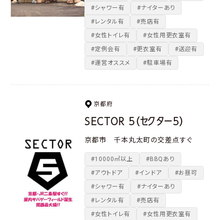
#シャワー有
#ナイターあり
#レンタル有
#売店有
#女性トイレ有
#女性用更衣室有
#定例会有
#更衣室有
#送迎有
#運営オススメ
#駐車場有
京都府
SECTOR 5（セクター５）
京都市 千本丸太町の交差点すぐ
#10000㎡以上
#BBQあり
#アウトドア
#インドア
#お昼可
#シャワー有
#ナイターあり
#レンタル有
#売店有
#女性トイレ有
#女性用更衣室有