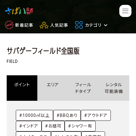
新着記事
人気記事
カテゴリ
サバゲーフィールド全国版
マンガ・アニメ
映画・ドラマ
FIELD
ゲーム
日常のサバイバル
ポイント
エリア
フィール
レンタル
もしもの場合
便利アイテム
ドタイプ
可能装備
サバイバルゲーム
サバゲー豆知識
#10000㎡以上
#BBQあり
#アウトドア
フィールドレビュー
やってみた
#インドア
#お昼可
#シャワー有