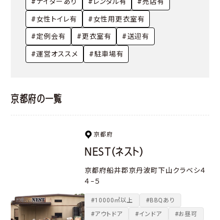
#ナイターあり
#レンタル有
#売店有
#女性トイレ有
#女性用更衣室有
#定例会有
#更衣室有
#送迎有
#運営オススメ
#駐車場有
京都府の一覧
京都府
NEST（ネスト）
京都府船井郡京丹波町下山クラベシ４
４−５
#10000㎡以上
#BBQあり
#アウトドア
#インドア
#お昼可