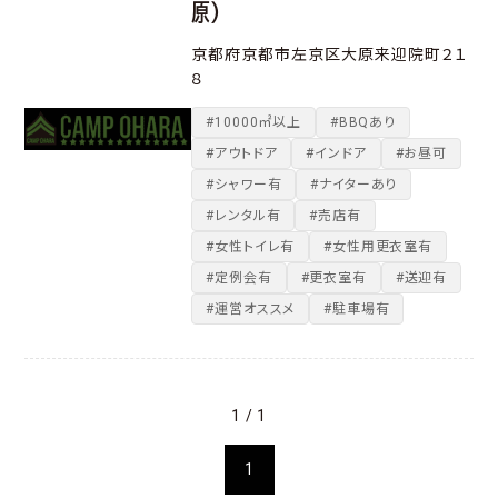
原）
京都府京都市左京区大原来迎院町２１
８
#10000㎡以上
#BBQあり
#アウトドア
#インドア
#お昼可
#シャワー有
#ナイターあり
#レンタル有
#売店有
#女性トイレ有
#女性用更衣室有
#定例会有
#更衣室有
#送迎有
#運営オススメ
#駐車場有
1 / 1
1