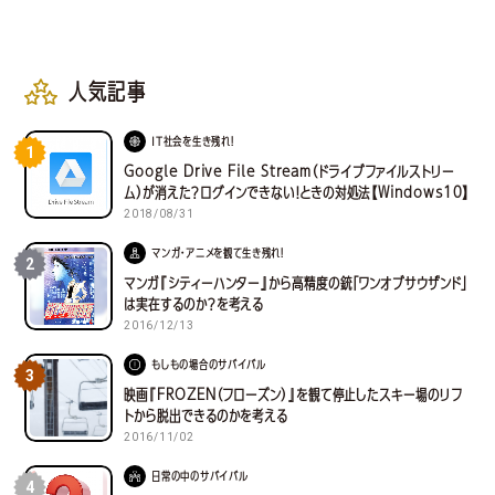
人気記事
IT社会を生き残れ！
1
Google Drive File Stream（ドライブファイルストリー
ム）が消えた？ログインできない！ときの対処法【Windows10】
2018/08/31
マンガ・アニメを観て生き残れ！
2
マンガ『シティーハンター』から高精度の銃「ワンオブサウザンド」
は実在するのか？を考える
2016/12/13
もしもの場合のサバイバル
3
映画『FROZEN（フローズン）』を観て停止したスキー場のリフ
トから脱出できるのかを考える
2016/11/02
日常の中のサバイバル
4