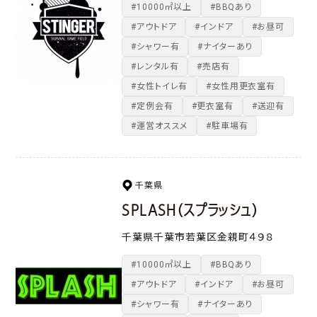
#10000㎡以上
#BBQあり
#アウトドア
#インドア
#お昼可
#シャワー有
#ナイターあり
#レンタル有
#売店有
#女性トイレ有
#女性用更衣室有
#定例会有
#更衣室有
#送迎有
#運営オススメ
#駐車場有
千葉県
SPLASH（スプラッシュ）
千葉県千葉市若葉区金親町４９８
#10000㎡以上
#BBQあり
#アウトドア
#インドア
#お昼可
#シャワー有
#ナイターあり