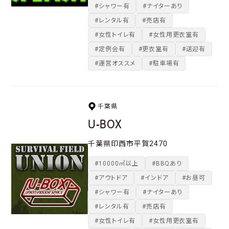
#シャワー有
#ナイターあり
#レンタル有
#売店有
#女性トイレ有
#女性用更衣室有
#定例会有
#更衣室有
#送迎有
#運営オススメ
#駐車場有
千葉県
U-BOX
千葉県印西市平賀2470
#10000㎡以上
#BBQあり
#アウトドア
#インドア
#お昼可
#シャワー有
#ナイターあり
#レンタル有
#売店有
#女性トイレ有
#女性用更衣室有