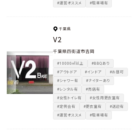
#運営オススメ
#駐車場有
千葉県
V2
千葉県四街道市吉岡
#10000㎡以上
#BBQあり
#アウトドア
#インドア
#お昼可
#シャワー有
#ナイターあり
#レンタル有
#売店有
#女性トイレ有
#女性用更衣室有
#定例会有
#更衣室有
#送迎有
#運営オススメ
#駐車場有