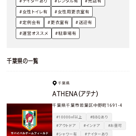
#ナイターあり
#レンタル有
#売店有
#女性トイレ有
#女性用更衣室有
#定例会有
#更衣室有
#送迎有
#運営オススメ
#駐車場有
千葉県の一覧
千葉県
ATHENA（アテナ）
千葉県千葉市若葉区中野町1691-4
#10000㎡以上
#BBQあり
#アウトドア
#インドア
#お昼可
#シャワー有
#ナイターあり