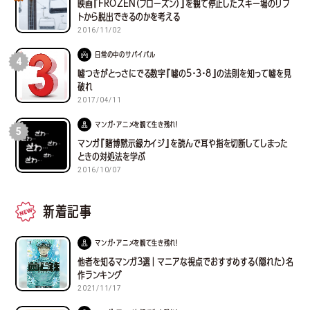
映画『FROZEN（フローズン）』を観て停止したスキー場のリフ
トから脱出できるのかを考える
2016/11/02
日常の中のサバイバル
4
嘘つきがとっさにでる数字『嘘の5・3・8』の法則を知って嘘を見
破れ
2017/04/11
マンガ・アニメを観て生き残れ！
5
マンガ『賭博黙示録カイジ』を読んで耳や指を切断してしまった
ときの対処法を学ぶ
2016/10/07
新着記事
マンガ・アニメを観て生き残れ！
他者を知るマンガ３選｜マニアな視点でおすすめする(隠れた)名
作ランキング
2021/11/17