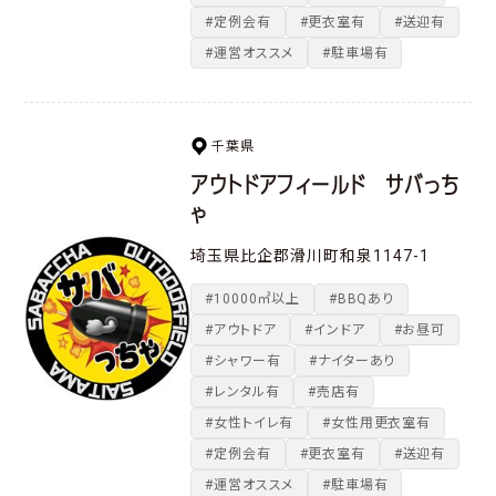
#定例会有
#更衣室有
#送迎有
#運営オススメ
#駐車場有
千葉県
アウトドアフィールド サバっち
ゃ
埼玉県比企郡滑川町和泉1147-1
#10000㎡以上
#BBQあり
#アウトドア
#インドア
#お昼可
#シャワー有
#ナイターあり
#レンタル有
#売店有
#女性トイレ有
#女性用更衣室有
#定例会有
#更衣室有
#送迎有
#運営オススメ
#駐車場有