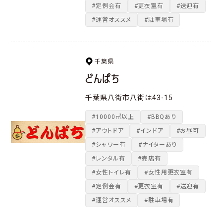
#定例会有
#更衣室有
#送迎有
#運営オススメ
#駐車場有
千葉県
どんぱち
千葉県八街市八街は43-15
#10000㎡以上
#BBQあり
#アウトドア
#インドア
#お昼可
#シャワー有
#ナイターあり
#レンタル有
#売店有
#女性トイレ有
#女性用更衣室有
#定例会有
#更衣室有
#送迎有
#運営オススメ
#駐車場有