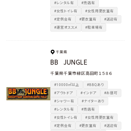
#レンタル有
#売店有
#女性トイレ有
#女性用更衣室有
#定例会有
#更衣室有
#送迎有
#運営オススメ
#駐車場有
千葉県
BB JUNGLE
千葉県千葉市緑区高田町１５８６
#10000㎡以上
#BBQあり
#アウトドア
#インドア
#お昼可
#シャワー有
#ナイターあり
#レンタル有
#売店有
#女性トイレ有
#女性用更衣室有
#定例会有
#更衣室有
#送迎有