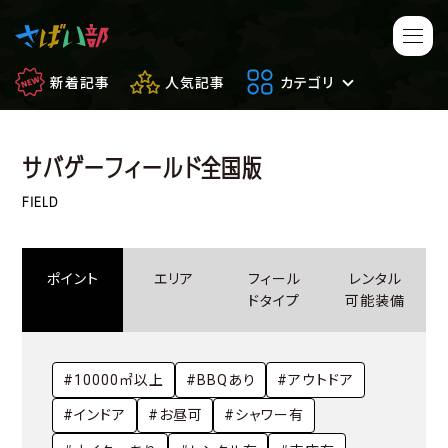
新着記事
人気記事
カテゴリ
サバゲーフィールド全国版
マンガ・アニメ
映画・ドラマ
FIELD
ゲーム
日常のサバイバル
ポイント
エリア
フィール
レンタル
もしもの場合
便利アイテム
ドタイプ
可能装備
サバイバルゲーム
サバゲー豆知識
#10000㎡以上
#BBQあり
#アウトドア
フィールドレビュー
やってみた
#インドア
#お昼可
#シャワー有