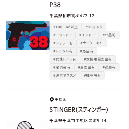
P38
千葉県柏市高柳472-12
#10000㎡以上
#BBQあり
#アウトドア
#インドア
#お昼可
#シャワー有
#ナイターあり
#レンタル有
#売店有
#女性トイレ有
#女性用更衣室有
#定例会有
#更衣室有
#送迎有
#運営オススメ
#駐車場有
千葉県
STINGER（スティンガー）
千葉県千葉市中央区栄町9-14