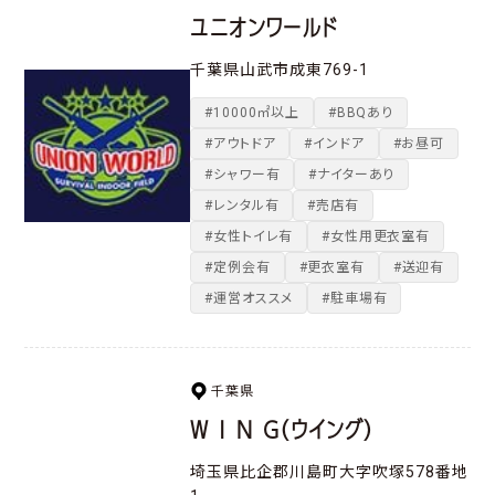
ユニオンワールド
千葉県山武市成東769-1
#10000㎡以上
#BBQあり
#アウトドア
#インドア
#お昼可
#シャワー有
#ナイターあり
#レンタル有
#売店有
#女性トイレ有
#女性用更衣室有
#定例会有
#更衣室有
#送迎有
#運営オススメ
#駐車場有
千葉県
W I N G（ウイング）
埼玉県比企郡川島町大字吹塚578番地