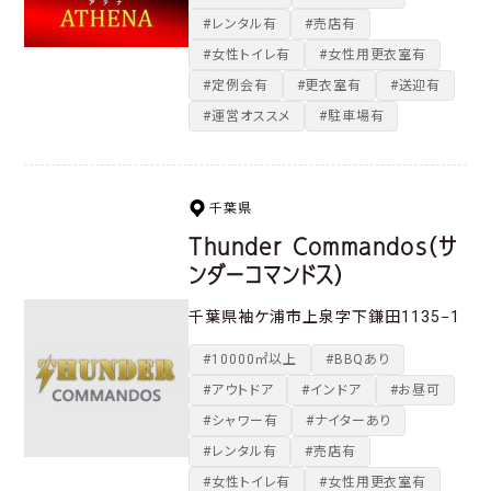
#レンタル有
#売店有
#女性トイレ有
#女性用更衣室有
#定例会有
#更衣室有
#送迎有
#運営オススメ
#駐車場有
千葉県
Thunder Commandos（サ
ンダーコマンドス）
千葉県袖ケ浦市上泉字下鎌田1135−1
#10000㎡以上
#BBQあり
#アウトドア
#インドア
#お昼可
#シャワー有
#ナイターあり
#レンタル有
#売店有
#女性トイレ有
#女性用更衣室有