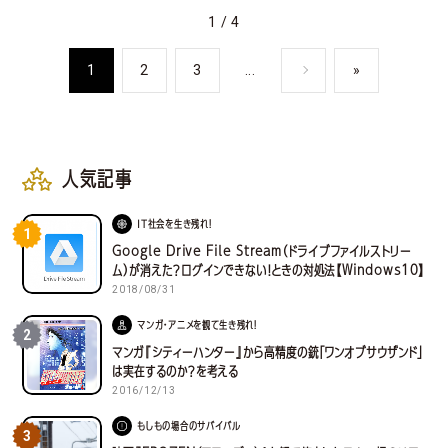
1 / 4
1
2
3
...
»
人気記事
IT社会を生き残れ！
1
Google Drive File Stream（ドライブファイルストリー
ム）が消えた？ログインできない！ときの対処法【Windows10】
2018/08/31
マンガ・アニメを観て生き残れ！
2
マンガ『シティーハンター』から高精度の銃「ワンオブサウザンド」
は実在するのか？を考える
2016/12/13
もしもの場合のサバイバル
3