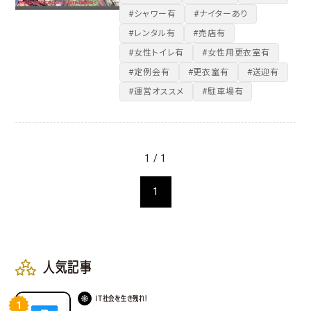
#シャワー有
#ナイターあり
#レンタル有
#売店有
#女性トイレ有
#女性用更衣室有
#定例会有
#更衣室有
#送迎有
#運営オススメ
#駐車場有
1 / 1
1
人気記事
IT社会を生き残れ！
1