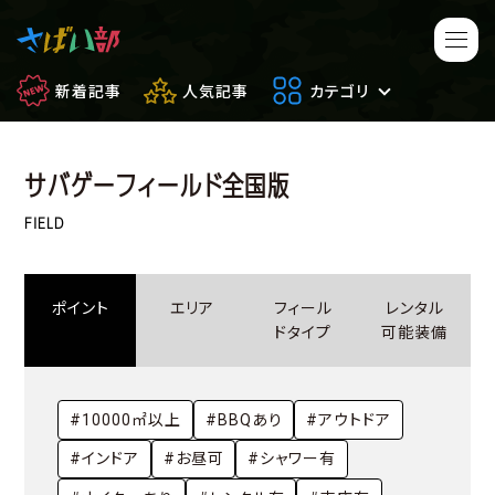
新着記事
人気記事
カテゴリ
サバゲーフィールド全国版
マンガ・アニメ
映画・ドラマ
FIELD
ゲーム
日常のサバイバル
ポイント
エリア
フィール
レンタル
もしもの場合
便利アイテム
ドタイプ
可能装備
サバイバルゲーム
サバゲー豆知識
#10000㎡以上
#BBQあり
#アウトドア
フィールドレビュー
やってみた
#インドア
#お昼可
#シャワー有