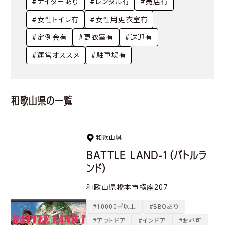
#ナイターあり
#レンタル有
#売店有
#女性トイレ有
#女性用更衣室有
#定例会有
#更衣室有
#送迎有
#運営オススメ
#駐車場有
和歌山県の一覧
和歌山県
BATTLE LAND-1（バトルラ
ンド）
和歌山県橋本市横座207
#10000㎡以上
#BBQあり
#アウトドア
#インドア
#お昼可