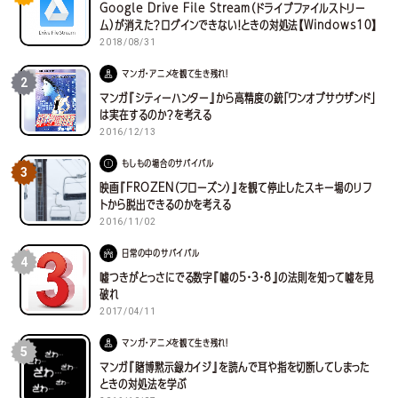
Google Drive File Stream（ドライブファイルストリー
ム）が消えた？ログインできない！ときの対処法【Windows10】
2018/08/31
マンガ・アニメを観て生き残れ！
2
マンガ『シティーハンター』から高精度の銃「ワンオブサウザンド」
は実在するのか？を考える
2016/12/13
もしもの場合のサバイバル
3
映画『FROZEN（フローズン）』を観て停止したスキー場のリフ
トから脱出できるのかを考える
2016/11/02
日常の中のサバイバル
4
嘘つきがとっさにでる数字『嘘の5・3・8』の法則を知って嘘を見
破れ
2017/04/11
マンガ・アニメを観て生き残れ！
5
マンガ『賭博黙示録カイジ』を読んで耳や指を切断してしまった
ときの対処法を学ぶ