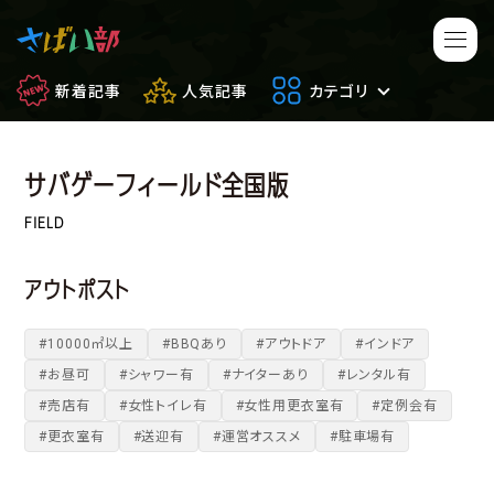
新着記事
人気記事
カテゴリ
サバゲーフィールド全国版
マンガ・アニメ
映画・ドラマ
FIELD
ゲーム
日常のサバイバル
アウトポスト
もしもの場合
便利アイテム
#10000㎡以上
#BBQあり
#アウトドア
#インドア
#お昼可
#シャワー有
#ナイターあり
#レンタル有
サバイバルゲーム
サバゲー豆知識
#売店有
#女性トイレ有
#女性用更衣室有
#定例会有
#更衣室有
#送迎有
#運営オススメ
#駐車場有
フィールドレビュー
やってみた