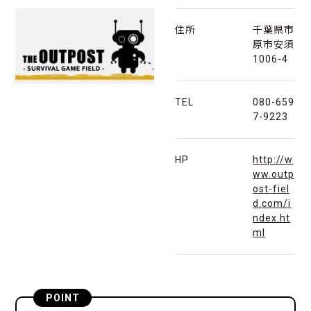
住所
千葉県市
原市安須
1006-4
TEL
080-659
7-9223
HP
http://w
ww.outp
ost-fiel
d.com/i
ndex.ht
ml
POINT