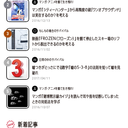
マンガ・アニメを観て生き残れ！
2
マンガ『シティーハンター』から高精度の銃「ワンオブサウザンド」
は実在するのか？を考える
2016/12/13
もしもの場合のサバイバル
3
映画『FROZEN（フローズン）』を観て停止したスキー場のリフ
トから脱出できるのかを考える
2016/11/02
日常の中のサバイバル
4
嘘つきがとっさにでる数字『嘘の5・3・8』の法則を知って嘘を見
破れ
2017/04/11
マンガ・アニメを観て生き残れ！
5
マンガ『賭博黙示録カイジ』を読んで耳や指を切断してしまった
ときの対処法を学ぶ
2016/10/07
新着記事