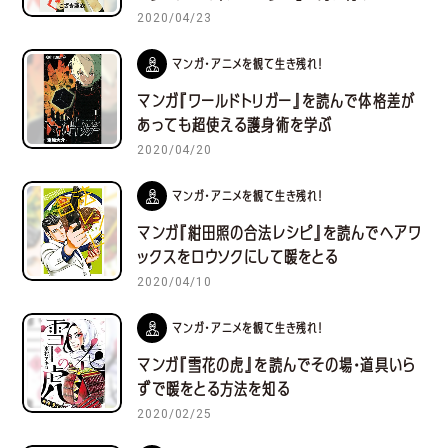
2020/04/23
マンガ・アニメを観て生き残れ！
マンガ『ワールドトリガー』を読んで体格差が
あっても超使える護身術を学ぶ
2020/04/20
マンガ・アニメを観て生き残れ！
マンガ『紺田照の合法レシピ』を読んでヘアワ
ックスをロウソクにして暖をとる
2020/04/10
マンガ・アニメを観て生き残れ！
マンガ『雪花の虎』を読んでその場・道具いら
ずで暖をとる方法を知る
2020/02/25