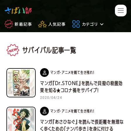
新着記事
人気記事
カテゴリ
サバイバル記事一覧
マンガ・アニメ
映画・ドラマ
ゲーム
日常のサバイバル
マンガ・アニメを観て生き残れ！
マンガ『Dr.STONE』を読んで貝殻の殺菌効
もしもの場合
便利アイテム
果を知る★コロナ禍をサバイブ！
2020/04/24
サバイバルゲーム
サバゲー豆知識
マンガ・アニメを観て生き残れ！
フィールドレビュー
やってみた
マンガ『あさひなぐ』を読んで長距離を無理な
く歩くための「ナンバ歩き」を身に付ける