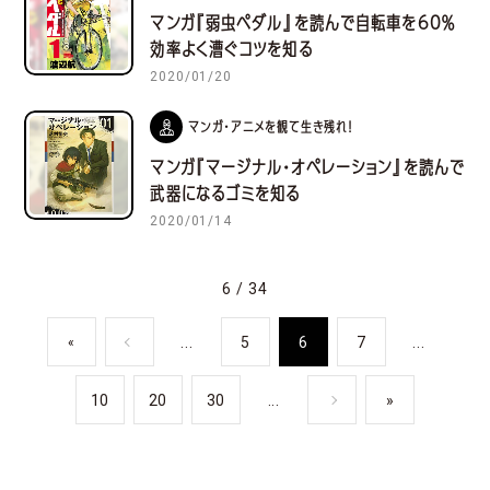
マンガ『弱虫ペダル』を読んで自転車を60％
効率よく漕ぐコツを知る
2020/01/20
マンガ・アニメを観て生き残れ！
マンガ『マージナル・オペレーション』を読んで
武器になるゴミを知る
2020/01/14
6 / 34
...
5
6
7
...
«
10
20
30
...
»