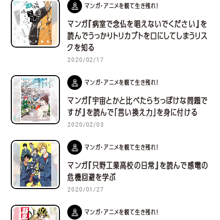
マンガ・アニメを観て生き残れ！
マンガ『病室で念仏を唱えないでください』を
読んでうっかりトリカブトを口にしてしまうリス
クを知る
2020/02/17
マンガ・アニメを観て生き残れ！
マンガ『宇宙とかと比べたらちっぽけな問題で
すが』を読んで「言い換え力」を身に付ける
2020/02/03
マンガ・アニメを観て生き残れ！
マンガ『只野工業高校の日常』を読んで感電の
危機回避を学ぶ
2020/01/27
マンガ・アニメを観て生き残れ！