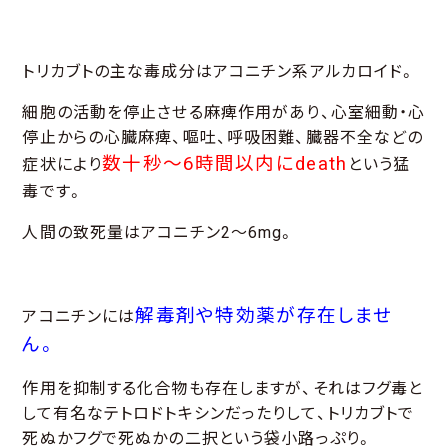
トリカブトの主な毒成分はアコニチン系アルカロイド。
細胞の活動を停止させる麻痺作用があり、心室細動・心
停止からの心臓麻痺、嘔吐、呼吸困難、臓器不全などの
数十秒～6時間以内にdeath
症状により
という猛
毒です。
人間の致死量はアコニチン2～6mg。
解毒剤や特効薬が存在しませ
アコニチンには
ん。
作用を抑制する化合物も存在しますが、それはフグ毒と
して有名なテトロドトキシンだったりして、トリカブトで
死ぬかフグで死ぬかの二択という袋小路っぷり。