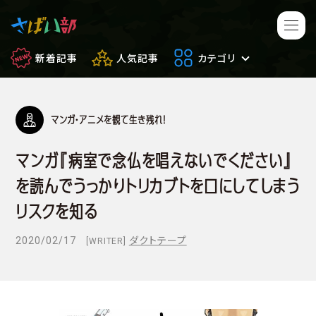
新着記事
人気記事
カテゴリ
マンガ・アニメを観て生き残れ！
マンガ・アニメ
映画・ドラマ
マンガ『病室で念仏を唱えないでください』
ゲーム
日常のサバイバル
を読んでうっかりトリカブトを口にしてしまう
もしもの場合
便利アイテム
リスクを知る
2020/02/17
ダクトテープ
[WRITER]
サバイバルゲーム
サバゲー豆知識
フィールドレビュー
やってみた