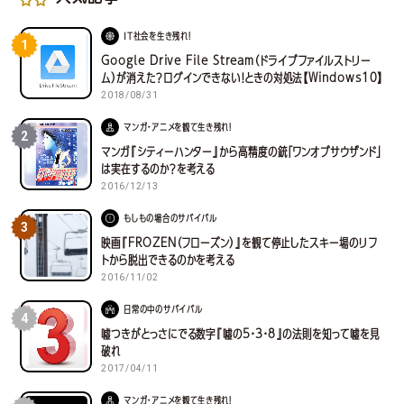
IT社会を生き残れ！
1
Google Drive File Stream（ドライブファイルストリー
ム）が消えた？ログインできない！ときの対処法【Windows10】
2018/08/31
マンガ・アニメを観て生き残れ！
2
マンガ『シティーハンター』から高精度の銃「ワンオブサウザンド」
は実在するのか？を考える
2016/12/13
もしもの場合のサバイバル
3
映画『FROZEN（フローズン）』を観て停止したスキー場のリフ
トから脱出できるのかを考える
2016/11/02
日常の中のサバイバル
4
嘘つきがとっさにでる数字『嘘の5・3・8』の法則を知って嘘を見
破れ
2017/04/11
マンガ・アニメを観て生き残れ！