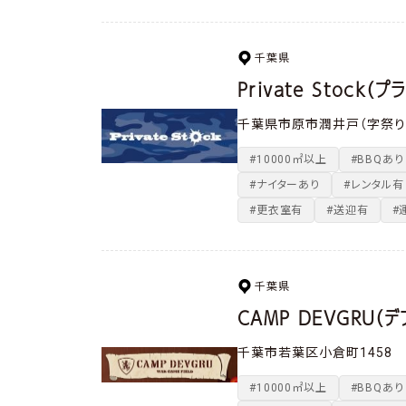
千葉県
Private Stock（
千葉県市原市潤井戸（字祭り野）
#10000㎡以上
#BBQあり
#ナイターあり
#レンタル有
#更衣室有
#送迎有
#
千葉県
CAMP DEVGRU（デ
千葉市若葉区小倉町1458
#10000㎡以上
#BBQあり