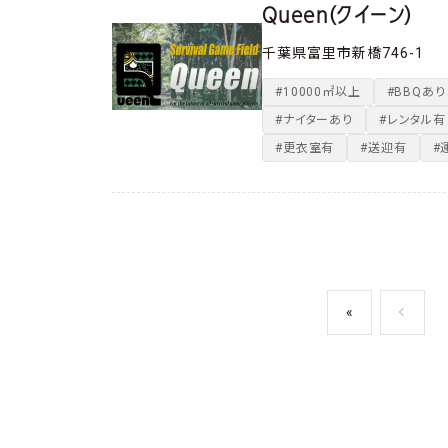
Queen（クイーン）
千葉県富里市新橋746-1
#10000㎡以上
#BBQあり
#ナイターあり
#レンタル有
#更衣室有
#送迎有
#
«