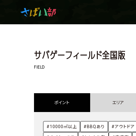
マンガ・アニメを観て
サバゲーフィールド全国版
生き残れ！
FIELD
日常の中のサバイバル
ポイント
エリア
サバイバルゲーム
#10000㎡以上
#BBQあり
#アウトドア