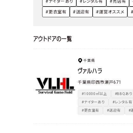
やってみた・行ってみた
#ナイターあり
#レンタル有
#売店有
撃ってみた
#更衣室有
#送迎有
#運営オススメ
アウトドアの一覧
千葉県
ヴァルハラ
千葉県印西市瀬戸671
#10000㎡以上
#BBQあり
#ナイターあり
#レンタル有
#更衣室有
#送迎有
#