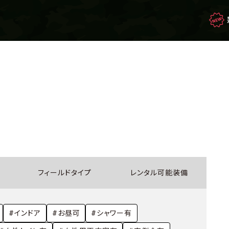
映画・ドラマを観て
生き残れ！
もしもの場合のサバイバル
フィールドタイプ
レンタル可能装備
サバゲー豆知識
#インドア
#お昼可
#シャワー有