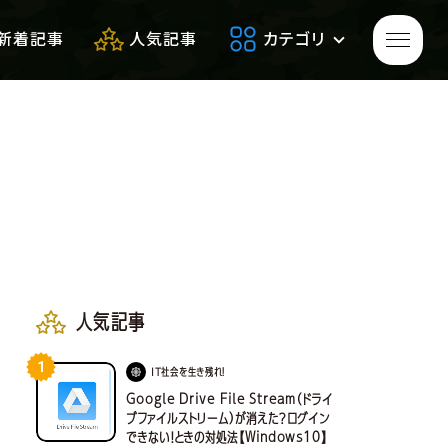
新着記事
人気記事
カテゴリ
ゲームをプレイして
生き残れ！
生き残るための
便利アイテム
人気記事
1
サバゲーフィールドレビュー
IT社会を生き残れ！
Google Drive File Stream（ドライ
ブファイルストリーム）が消えた？ログイン
できない！ときの対処法【Windows10】