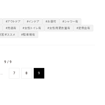
#アウトドア
#インドア
#お昼可
#シャワー有
#売店有
#女性トイレ有
#女性用更衣室有
#定例会有
運営オススメ
#駐車場有
9 / 9
...
7
8
9