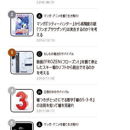
2018/08/31
2
マンガ・アニメを観て生き残れ！
マンガ『シティーハンター』から高精度の銃
「ワンオブサウザンド」は実在するのか？を考
える
2016/12/13
3
もしもの場合のサバイバル
映画『FROZEN（フローズン）』を観て停止
したスキー場のリフトから脱出できるのか
を考える
2016/11/02
4
日常の中のサバイバル
嘘つきがとっさにでる数字『嘘の5・3・8』
の法則を知って嘘を見破れ
2017/04/11
5
マンガ・アニメを観て生き残れ！