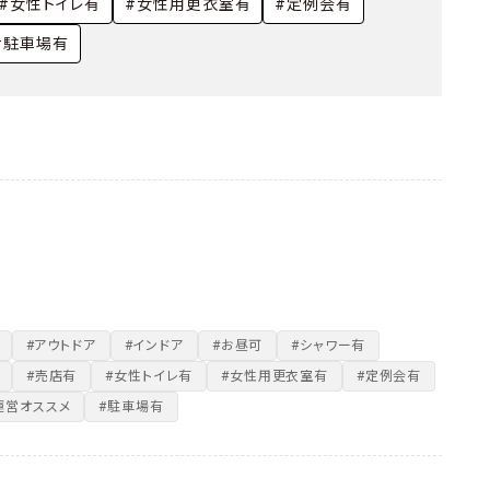
・
#女性トイレ有
#女性用更衣室有
#定例会有
#駐車場有
#アウトドア
#インドア
#お昼可
#シャワー有
#売店有
#女性トイレ有
#女性用更衣室有
#定例会有
運営オススメ
#駐車場有