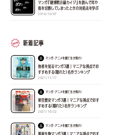
マンガ『賭博黙示録カイジ』を読んで耳や
指を切断してしまったときの対処法を学ぶ
2016/10/07
新着記事
マンガ・アニメを観て生き残れ！
他者を知るマンガ３選｜マニアな視点でお
すすめする(隠れた)名作ランキング
2021/11/17
マンガ・アニメを観て生き残れ！
架空歴史マンガ３選｜マニアな視点でおす
すめする(隠れた)名作ランキング
2021/10/22
マンガ・アニメを観て生き残れ！
異星生物マンガ３選｜マニアな視点でおす