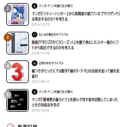
マンガ・アニメを観て生き残れ！
2
マンガ『シティーハンター』から高精度の銃「ワンオブサウザンド」
は実在するのか？を考える
2016/12/13
もしもの場合のサバイバル
3
映画『FROZEN（フローズン）』を観て停止したスキー場のリフ
トから脱出できるのかを考える
2016/11/02
日常の中のサバイバル
4
嘘つきがとっさにでる数字『嘘の5・3・8』の法則を知って嘘を見
破れ
2017/04/11
マンガ・アニメを観て生き残れ！
5
マンガ『賭博黙示録カイジ』を読んで耳や指を切断してしまった
ときの対処法を学ぶ
2016/10/07