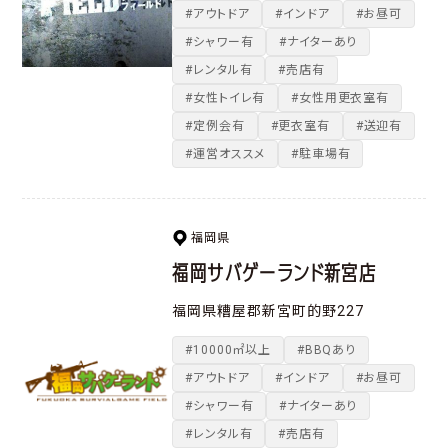
#アウトドア
#インドア
#お昼可
#シャワー有
#ナイターあり
#レンタル有
#売店有
#女性トイレ有
#女性用更衣室有
#定例会有
#更衣室有
#送迎有
#運営オススメ
#駐車場有
福岡県
福岡サバゲーランド新宮店
福岡県糟屋郡新宮町的野227
#10000㎡以上
#BBQあり
#アウトドア
#インドア
#お昼可
#シャワー有
#ナイターあり
#レンタル有
#売店有