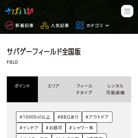
新着記事
人気記事
カテゴリ
サバゲーフィールド全国版
マンガ・アニメ
映画・ドラマ
FIELD
ゲーム
日常のサバイバル
ポイント
エリア
フィール
レンタル
もしもの場合
便利アイテム
ドタイプ
可能装備
サバイバルゲーム
サバゲー豆知識
#10000㎡以上
#BBQあり
#アウトドア
フィールドレビュー
やってみた
#インドア
#お昼可
#シャワー有