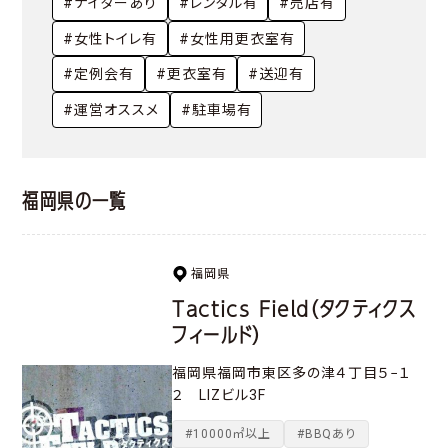
#ナイターあり
#レンタル有
#売店有
#女性トイレ有
#女性用更衣室有
#定例会有
#更衣室有
#送迎有
#運営オススメ
#駐車場有
福岡県の一覧
福岡県
Tactics Field（タクティクス
フィールド）
福岡県福岡市東区多の津４丁目５−１
２ LIZビル3F
#10000㎡以上
#BBQあり