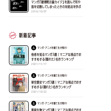
マンガ『賭博黙示録カイジ』を読んで耳や
指を切断してしまったときの対処法を学ぶ
2016/10/07
新着記事
マンガ・アニメを観て生き残れ！
他者を知るマンガ３選｜マニアな視点でお
すすめする(隠れた)名作ランキング
2021/11/17
マンガ・アニメを観て生き残れ！
架空歴史マンガ３選｜マニアな視点でおす
すめする(隠れた)名作ランキング
2021/10/22
マンガ・アニメを観て生き残れ！
異星生物マンガ３選｜マニアな視点でおす