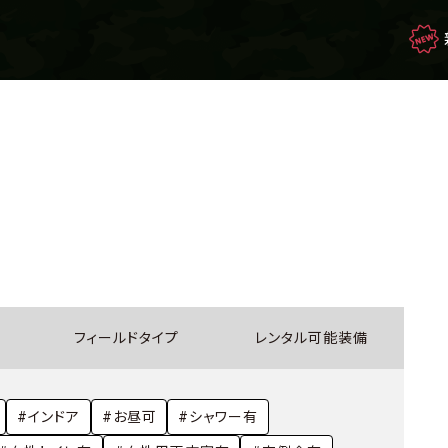
映画・ドラマを観て
生き残れ！
もしもの場合のサバイバル
フィールドタイプ
レンタル可能装備
サバゲー豆知識
#インドア
#お昼可
#シャワー有