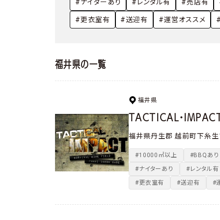
やってみた・行ってみた
#ナイターあり
#レンタル有
#売店有
撃ってみた
#更衣室有
#送迎有
#運営オススメ
福井県の一覧
福井県
TACTICAL・IMPA
福井県丹生郡 越前町下糸生1
#10000㎡以上
#BBQあり
#ナイターあり
#レンタル有
#更衣室有
#送迎有
#