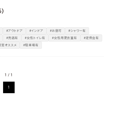
5）
#アウトドア
#インドア
#お昼可
#シャワー有
#売店有
#女性トイレ有
#女性用更衣室有
#定例会有
運営オススメ
#駐車場有
1 / 1
1