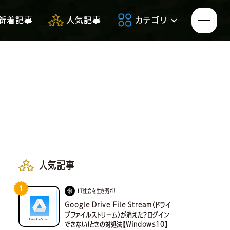
新着記事
人気記事
カテゴリ
ゲームをプレイして
生き残れ！
生き残るための
便利アイテム
人気記事
1
サバゲーフィールドレビュー
IT社会を生き残れ！
Google Drive File Stream（ドライ
ブファイルストリーム）が消えた？ログイン
できない！ときの対処法【Windows10】