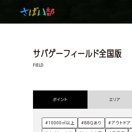
マンガ・アニメを観て
サバゲーフィールド全国版
生き残れ！
FIELD
日常の中のサバイバル
ポイント
エリア
サバイバルゲーム
#10000㎡以上
#BBQあり
#アウトドア