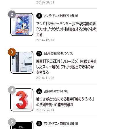
2018/08/31
2
マンガ・アニメを観て生き残れ！
マンガ『シティーハンター』から高精度の銃
「ワンオブサウザンド」は実在するのか？を考
える
2016/12/13
3
もしもの場合のサバイバル
映画『FROZEN（フローズン）』を観て停止
したスキー場のリフトから脱出できるのか
を考える
2016/11/02
4
日常の中のサバイバル
嘘つきがとっさにでる数字『嘘の5・3・8』
の法則を知って嘘を見破れ
2017/04/11
5
マンガ・アニメを観て生き残れ！