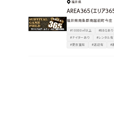
福井県
AREA365（エリア36
福井県南条郡南越前町今庄
#10000㎡以上
#BBQあり
#ナイターあり
#レンタル有
#更衣室有
#送迎有
#