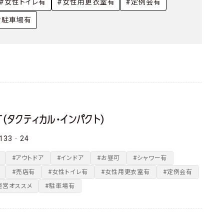
・
#女性トイレ有
#女性用更衣室有
#定例会有
#駐車場有
CT（タクティカル・インパクト）
33‐24
#アウトドア
#インドア
#お昼可
#シャワー有
#売店有
#女性トイレ有
#女性用更衣室有
#定例会有
運営オススメ
#駐車場有