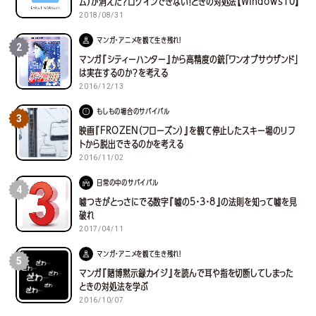
ム）が消えた？ログインできない！ときの対処法【Windows10】
2018/08/31
マンガ・アニメを観て生き残れ！
2
マンガ『シティーハンター』から高精度の銃「ワンオブサウザンド」
は実在するのか？を考える
2016/12/13
もしもの場合のサバイバル
3
映画『FROZEN（フローズン）』を観て停止したスキー場のリフ
トから脱出できるのかを考える
2016/11/02
日常の中のサバイバル
4
嘘つきがとっさにでる数字『嘘の5・3・8』の法則を知って嘘を見
破れ
2017/04/11
マンガ・アニメを観て生き残れ！
5
マンガ『賭博黙示録カイジ』を読んで耳や指を切断してしまった
ときの対処法を学ぶ
2016/10/07