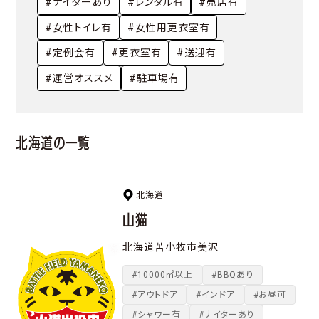
#ナイターあり
#レンタル有
#売店有
#女性トイレ有
#女性用更衣室有
#定例会有
#更衣室有
#送迎有
#運営オススメ
#駐車場有
北海道の一覧
北海道
山猫
北海道苫小牧市美沢
#10000㎡以上
#BBQあり
#アウトドア
#インドア
#お昼可
#シャワー有
#ナイターあり