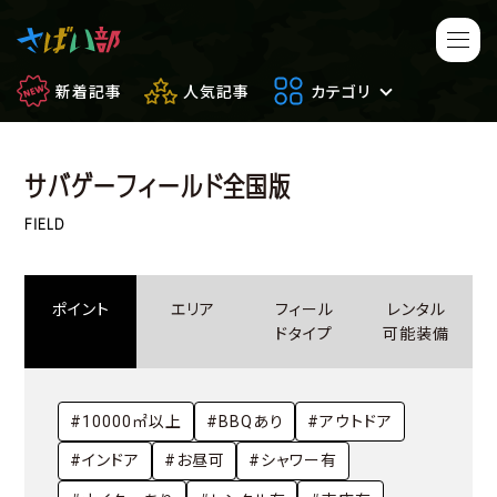
新着記事
人気記事
カテゴリ
サバゲーフィールド全国版
マンガ・アニメ
映画・ドラマ
FIELD
ゲーム
日常のサバイバル
ポイント
エリア
フィール
レンタル
もしもの場合
便利アイテム
ドタイプ
可能装備
サバイバルゲーム
サバゲー豆知識
#10000㎡以上
#BBQあり
#アウトドア
フィールドレビュー
やってみた
#インドア
#お昼可
#シャワー有