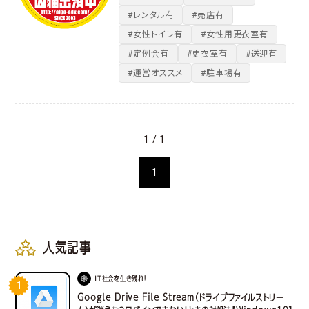
#レンタル有
#売店有
#女性トイレ有
#女性用更衣室有
#定例会有
#更衣室有
#送迎有
#運営オススメ
#駐車場有
1 / 1
1
人気記事
IT社会を生き残れ！
1
Google Drive File Stream（ドライブファイルストリー