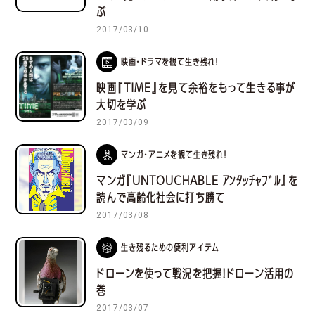
ぶ
2017/03/10
映画・ドラマを観て生き残れ！
映画『TIME』を見て余裕をもって生きる事が
大切を学ぶ
2017/03/09
マンガ・アニメを観て生き残れ！
マンガ『UNTOUCHABLE ｱﾝﾀｯﾁｬﾌﾞﾙ』を
読んで高齢化社会に打ち勝て
2017/03/08
生き残るための便利アイテム
ドローンを使って戦況を把握！ドローン活用の
巻
2017/03/07