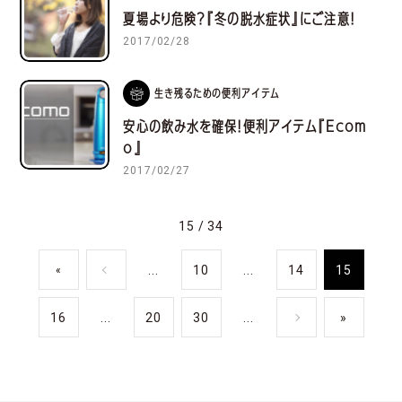
夏場より危険？『冬の脱水症状』にご注意！
2017/02/28
生き残るための便利アイテム
安心の飲み水を確保！便利アイテム『Ecom
o』
2017/02/27
15 / 34
...
10
...
14
15
«
16
...
20
30
...
»