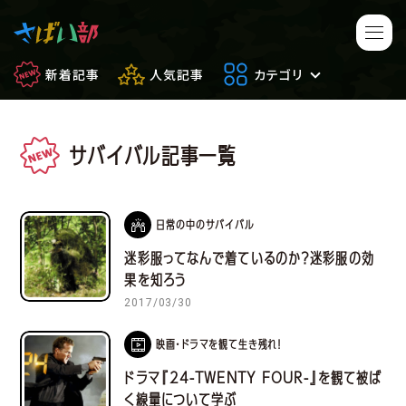
新着記事
人気記事
カテゴリ
サバイバル記事一覧
マンガ・アニメ
映画・ドラマ
ゲーム
日常のサバイバル
日常の中のサバイバル
迷彩服ってなんで着ているのか？迷彩服の効
もしもの場合
便利アイテム
果を知ろう
2017/03/30
サバイバルゲーム
サバゲー豆知識
映画・ドラマを観て生き残れ！
フィールドレビュー
やってみた
ドラマ『24-TWENTY FOUR-』を観て被ば
く線量について学ぶ