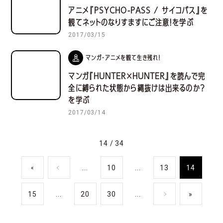
アニメ『PSYCHO-PASS / サイコパス』を
観てネットのなりすますにご注意！を学ぶ
2017/03/15
マンガ・アニメを観て生き残れ！
マンガ『HUNTER×HUNTER』を読んで完
全に縛られた状態から縄抜けは出来るのか？
を学ぶ
2017/03/14
14 / 34
...
10
...
13
14
«
15
...
20
30
...
»