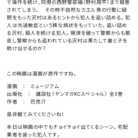
で操作を続け、同僚の西野警部補（野村周平）まで殺害
されてしまう。 その時不自然なカエル男の行動に疑
問をもった沢村はあるヒントから犯人を追い詰める。犯
人は光過敏症という稀な病状をもっていた。追い詰め
る沢村、殺人を続ける犯人。規律を破って警察からも脱
走し警察からも追われている沢村は果たして妻と子を
助け出せるのか？
この映画は漫画が原作ですね。
漫画 ： ミュージアム
出版社 ： 講談社〈ヤンマガKCスペシャル〉 全3巻
作者 ： 巴亮介
是非観てみてくださいね！
本日は映画の中でもチョイチョイ出てくるシーン。宅配
業者を装った犯人です。