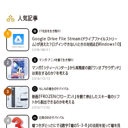
人気記事
IT社会を生き残れ！
1
Google Drive File Stream（ドライブファイルストリー
ム）が消えた？ログインできない！ときの対処法【Windows10】
2018/08/31
マンガ・アニメを観て生き残れ！
2
マンガ『シティーハンター』から高精度の銃「ワンオブサウザンド」
は実在するのか？を考える
2016/12/13
もしもの場合のサバイバル
3
映画『FROZEN（フローズン）』を観て停止したスキー場のリフ
トから脱出できるのかを考える
2016/11/02
日常の中のサバイバル
4
嘘つきがとっさにでる数字『嘘の5・3・8』の法則を知って嘘を見