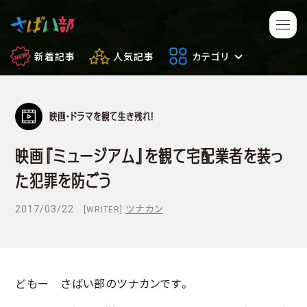
新着記事
人気記事
カテゴリ
映画・ドラマを観て生き残れ！
マンガ・アニメ
映画・ドラマ
映画『ミュージアム』を観て宅配業者を装っ
ゲーム
日常のサバイバル
た犯罪を防ごう
もしもの場合
便利アイテム
2017/03/22
ツナカン
[WRITER]
サバイバルゲーム
サバゲー豆知識
フィールドレビュー
やってみた
どもー さばい部のツナカンです。