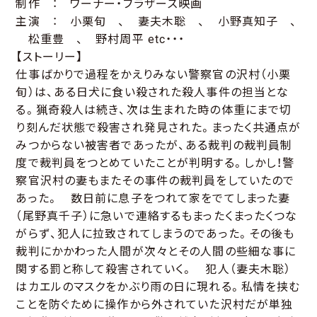
制作 ： ワーナー・ブラザーズ映画
主演 ： 小栗旬 、 妻夫木聡 、 小野真知子 、
松重豊 、 野村周平 etc・・・
【ストーリー】
仕事ばかりで過程をかえりみない警察官の沢村（小栗
旬）は、ある日犬に食い殺された殺人事件の担当とな
る。猟奇殺人は続き、次は生まれた時の体重にまで切
り刻んだ状態で殺害され発見された。まったく共通点が
みつからない被害者であったが、ある裁判の裁判員制
度で裁判員をつとめていたことが判明する。しかし！警
察官沢村の妻もまたその事件の裁判員をしていたので
あった。 数日前に息子をつれて家をでてしまった妻
（尾野真千子）に急いで連絡するもまったくまったくつな
がらず、犯人に拉致されてしまうのであった。その後も
裁判にかかわった人間が次々とその人間の些細な事に
関する罰と称して殺害されていく。 犯人（妻夫木聡）
はカエルのマスクをかぶり雨の日に現れる。私情を挟む
ことを防ぐために操作から外されていた沢村だが単独