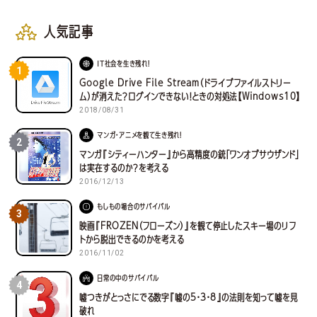
人気記事
IT社会を生き残れ！
1
Google Drive File Stream（ドライブファイルストリー
ム）が消えた？ログインできない！ときの対処法【Windows10】
2018/08/31
マンガ・アニメを観て生き残れ！
2
マンガ『シティーハンター』から高精度の銃「ワンオブサウザンド」
は実在するのか？を考える
2016/12/13
もしもの場合のサバイバル
3
映画『FROZEN（フローズン）』を観て停止したスキー場のリフ
トから脱出できるのかを考える
2016/11/02
日常の中のサバイバル
4
嘘つきがとっさにでる数字『嘘の5・3・8』の法則を知って嘘を見
破れ