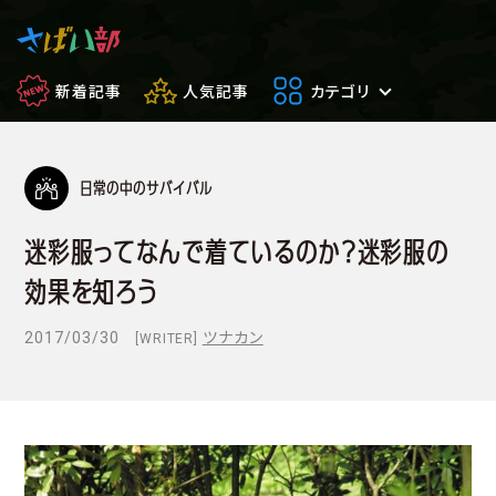
新着記事
人気記事
カテゴリ
日常の中のサバイバル
マンガ・アニメ
映画・ドラマ
迷彩服ってなんで着ているのか？迷彩服の
ゲーム
日常のサバイ
効果を知ろう
もしもの場合
便利アイテム
2017/03/30
ツナカン
[WRITER]
サバイバルゲーム
サバゲー豆知
フィールドレビュー
やってみた