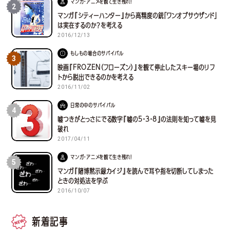
マンガ・アニメを観て生き残れ！
2
マンガ『シティーハンター』から高精度の銃「ワンオブサウザンド」
は実在するのか？を考える
2016/12/13
もしもの場合のサバイバル
3
映画『FROZEN（フローズン）』を観て停止したスキー場のリフ
トから脱出できるのかを考える
2016/11/02
日常の中のサバイバル
4
嘘つきがとっさにでる数字『嘘の5・3・8』の法則を知って嘘を見
破れ
2017/04/11
マンガ・アニメを観て生き残れ！
5
マンガ『賭博黙示録カイジ』を読んで耳や指を切断してしまった
ときの対処法を学ぶ
2016/10/07
新着記事