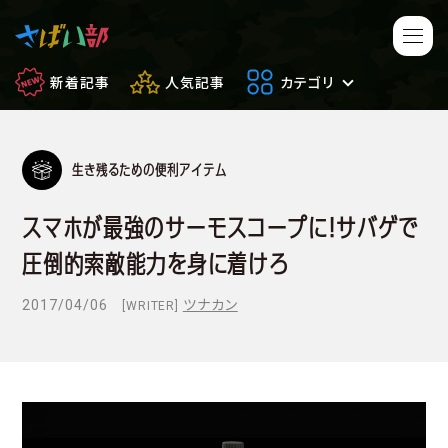
新着記事
人気記事
カテゴリ
生き残るための便利アイテム
マンガ・アニメ
映画・ドラマ
スマホが最強のサーモスコープに！サバゲで
ゲーム
日常のサバイバル
圧倒的索敵能力を身に着けろ
もしもの場合
便利アイテム
2017/04/06
ツナカン
[WRITER]
サバイバルゲーム
サバゲー豆知識
フィールドレビュー
やってみた