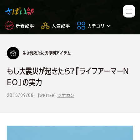
新着記事
人気記事
カテゴリ
生き残るための便利アイテム
マンガ・アニメ
映画・ドラマ
もし大震災が起きたら？『ライフアーマーN
ゲーム
日常のサバイバル
EO』の実力
もしもの場合
便利アイテム
2016/09/08
ツナカン
[WRITER]
サバイバルゲーム
サバゲー豆知識
フィールドレビュー
やってみた