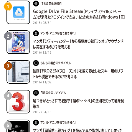
IT社会を生き残れ！
1
Google Drive File Stream（ドライブファイルストリー
ム）が消えた？ログインできない！ときの対処法【Windows10】
2018/08/31
マンガ・アニメを観て生き残れ！
2
マンガ『シティーハンター』から高精度の銃「ワンオブサウザンド」
は実在するのか？を考える
2016/12/13
もしもの場合のサバイバル
3
映画『FROZEN（フローズン）』を観て停止したスキー場のリフ
トから脱出できるのかを考える
2016/11/02
日常の中のサバイバル
4
嘘つきがとっさにでる数字『嘘の5・3・8』の法則を知って嘘を見
破れ
2017/04/11
マンガ・アニメを観て生き残れ！
5
マンガ『賭博黙示録カイジ』を読んで耳や指を切断してしまった