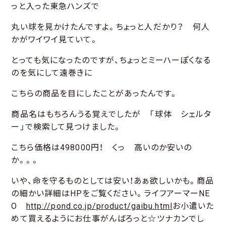
っと入った東急ハンズで
丸い球を見かけたんですよ。ちょっと人だかり？ 何人
かがワイワイ見ていて。
とっても気になったのですが、ちょっとミーハーぽくなる
のを気にして遠巻きに
こちらの商品を目にしたことがあったんです。
商品名はもちろんうる覚えでしたが 「球体 シェルタ
ー」で検索して見つけました。
こちら価格は498000円！ くっ 高いのか安いの
か。。。
いや、命を守るものとしては安い！あぁ欲しいかも。商品
の細かい詳細はHPをご覧ください。ライフアーマーNE
O
http://pond.co.jp/product/gaibu.html
お小遣いた
めて買えるようにお仕事がんばろっと☆ツナカンでし