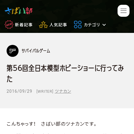
新着記事
人気記事
カテゴリ
サバイバルゲーム
マンガ・アニメ
映画・ドラマ
第56回全日本模型ホビーショーに行ってみ
ゲーム
日常のサバイバル
た
もしもの場合
便利アイテム
2016/09/29
ツナカン
[WRITER]
サバイバルゲーム
サバゲー豆知識
フィールドレビュー
やってみた
こんちゃっす！ さばい部のツナカンです。