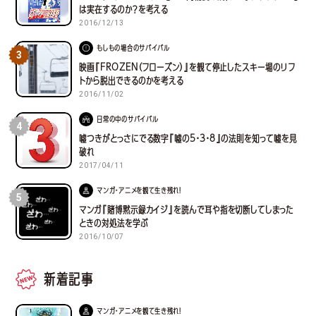
は実在するのか？を考える
2016/12/13
もしもの場合のサバイバル
3
映画『FROZEN（フローズン）』を観て停止したスキー場のリフ
トから脱出できるのかを考える
2016/11/02
日常の中のサバイバル
4
嘘つきがとっさにでる数字『嘘の5・3・8』の法則を知って嘘を見
破れ
2017/04/11
マンガ・アニメを観て生き残れ！
5
マンガ『賭博黙示録カイジ』を読んで耳や指を切断してしまった
ときの対処法を学ぶ
2016/10/07
新着記事
マンガ・アニメを観て生き残れ！