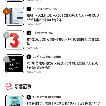
2016/12/13
もしもの場合のサバイバル
3
映画『FROZEN（フローズン）』を観て停止したスキー場のリフ
トから脱出できるのかを考える
2016/11/02
日常の中のサバイバル
4
嘘つきがとっさにでる数字『嘘の5・3・8』の法則を知って嘘を見
破れ
2017/04/11
マンガ・アニメを観て生き残れ！
5
マンガ『賭博黙示録カイジ』を読んで耳や指を切断してしまった
ときの対処法を学ぶ
2016/10/07
新着記事
マンガ・アニメを観て生き残れ！
他者を知るマンガ３選｜マニアな視点でおすすめする(隠れた)名