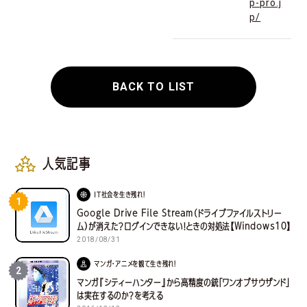
p-pro.j
p/
BACK TO LIST
人気記事
IT社会を生き残れ！
1
Google Drive File Stream（ドライブファイルストリー
ム）が消えた？ログインできない！ときの対処法【Windows10】
2018/08/31
マンガ・アニメを観て生き残れ！
2
マンガ『シティーハンター』から高精度の銃「ワンオブサウザンド」
は実在するのか？を考える