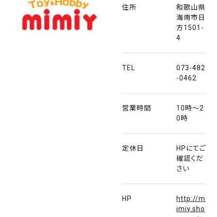
住所
和歌山県
海南市日
方1501-
4
TEL
073-482
-0462
営業時間
10時〜2
0時
定休日
HPにてご
確認くだ
さい
HP
http://m
imiy.sho