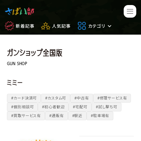
新着記事
人気記事
カテゴリ
ガンショップ全国版
マンガ・アニメ
映画・ドラマ
GUN SHOP
ゲーム
日常のサバイバル
ミミー
もしもの場合
便利アイテム
#カード決済可
#カスタム可
#中古有
#修理サービス有
#個別相談可
#初心者歓迎
#宅配可
#試し撃ち可
サバイバルゲーム
サバゲー豆知識
#買取サービス有
#通販有
#駅近
#駐車場有
フィールドレビュー
やってみた