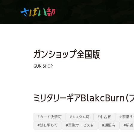
マンガ・アニメを観て
ガンショップ全国版
生き残れ！
GUN SHOP
日常の中のサバイバル
ミリタリーギアBlakcBurn（
サバイバルゲーム
#カード決済可
#カスタム可
#中古有
#修理サ
#試し撃ち可
#買取サービス有
#通販有
#駅近