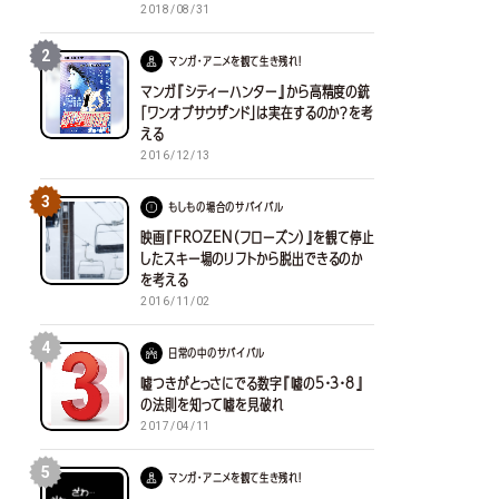
2018/08/31
2
マンガ・アニメを観て生き残れ！
マンガ『シティーハンター』から高精度の銃
「ワンオブサウザンド」は実在するのか？を考
える
2016/12/13
3
もしもの場合のサバイバル
映画『FROZEN（フローズン）』を観て停止
したスキー場のリフトから脱出できるのか
を考える
2016/11/02
4
日常の中のサバイバル
嘘つきがとっさにでる数字『嘘の5・3・8』
の法則を知って嘘を見破れ
2017/04/11
5
マンガ・アニメを観て生き残れ！