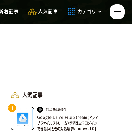
新着記事
人気記事
カテゴリ
ゲームをプレイして
生き残れ！
生き残るための
便利アイテム
人気記事
1
サバゲーフィールドレビュー
IT社会を生き残れ！
Google Drive File Stream（ドライ
ブファイルストリーム）が消えた？ログイン
できない！ときの対処法【Windows10】