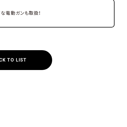
アな電動ガンも取扱！
CK TO LIST