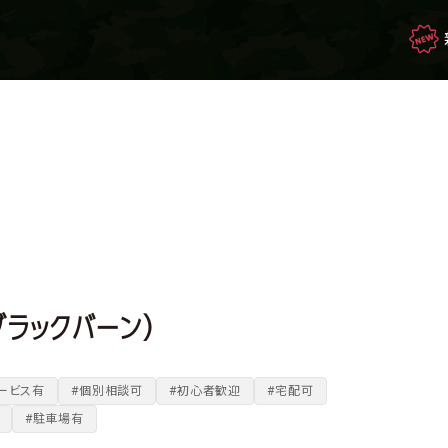
映画・ドラマを観て
生き残れ！
もしもの場合のサバイバル
ブラックバーン）
サバゲー豆知識
ービス有
#個別相談可
#初心者歓迎
#宅配可
#駐車場有