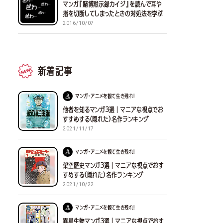
マンガ『賭博黙示録カイジ』を読んで耳や
指を切断してしまったときの対処法を学ぶ
2016/10/07
新着記事
マンガ・アニメを観て生き残れ！
他者を知るマンガ３選｜マニアな視点でお
すすめする(隠れた)名作ランキング
2021/11/17
マンガ・アニメを観て生き残れ！
架空歴史マンガ３選｜マニアな視点でおす
すめする(隠れた)名作ランキング
2021/10/22
マンガ・アニメを観て生き残れ！
異星生物マンガ３選｜マニアな視点でおす