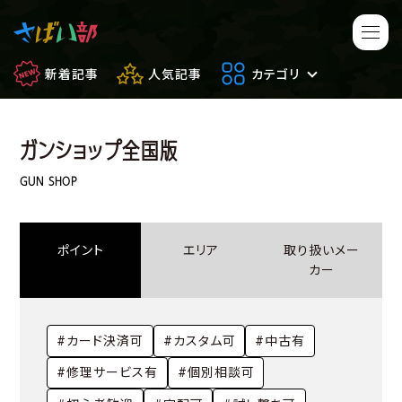
新着記事
人気記事
カテゴリ
ガンショップ全国版
マンガ・アニメ
映画・ドラマ
GUN SHOP
ゲーム
日常のサバイバル
ポイント
エリア
取り扱いメー
もしもの場合
便利アイテム
カー
サバイバルゲーム
サバゲー豆知識
#カード決済可
#カスタム可
#中古有
フィールドレビュー
やってみた
#修理サービス有
#個別相談可