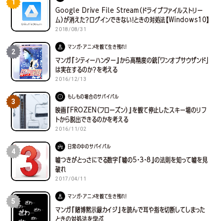
1
Google Drive File Stream（ドライブファイルストリー
ム）が消えた？ログインできない！ときの対処法【Windows10】
2018/08/31
マンガ・アニメを観て生き残れ！
2
マンガ『シティーハンター』から高精度の銃「ワンオブサウザンド」
は実在するのか？を考える
2016/12/13
もしもの場合のサバイバル
3
映画『FROZEN（フローズン）』を観て停止したスキー場のリフ
トから脱出できるのかを考える
2016/11/02
日常の中のサバイバル
4
嘘つきがとっさにでる数字『嘘の5・3・8』の法則を知って嘘を見
破れ
2017/04/11
マンガ・アニメを観て生き残れ！
5
マンガ『賭博黙示録カイジ』を読んで耳や指を切断してしまった
ときの対処法を学ぶ