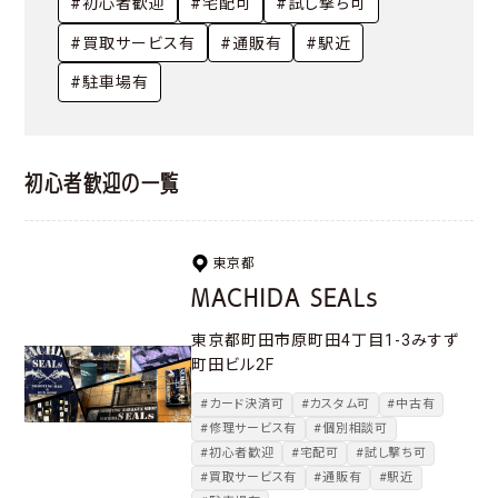
#初心者歓迎
#宅配可
#試し撃ち可
#買取サービス有
#通販有
#駅近
#駐車場有
初心者歓迎の一覧
東京都
MACHIDA SEALs
東京都町田市原町田4丁目1-3みすず
町田ビル2F
#カード決済可
#カスタム可
#中古有
#修理サービス有
#個別相談可
#初心者歓迎
#宅配可
#試し撃ち可
#買取サービス有
#通販有
#駅近