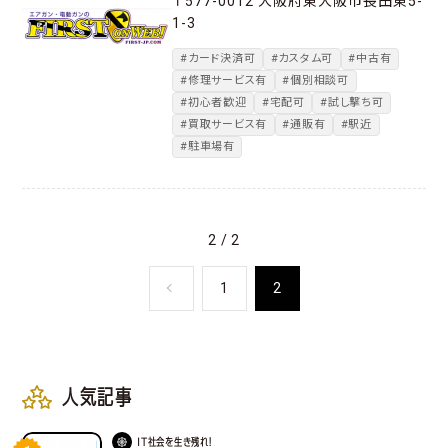
〒577-0012 大阪府東大阪市長田東5-
1-3
#カード決済可
#カスタム可
#中古有
#修理サービス有
#個別相談可
#初心者歓迎
#宅配可
#試し撃ち可
#買取サービス有
#通販有
#駅近
#駐車場有
2 / 2
1
2
人気記事
IT社会を生き残れ！