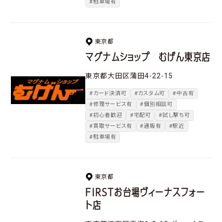
#駐車場有
東京都
マグナムショップ むげん東京店
東京都大田区蒲田4-22-15
#カード決済可
#カスタム可
#中古有
#修理サービス有
#個別相談可
#初心者歓迎
#宅配可
#試し撃ち可
#買取サービス有
#通販有
#駅近
#駐車場有
東京都
FIRSTお台場ヴィーナスフォー
ト店