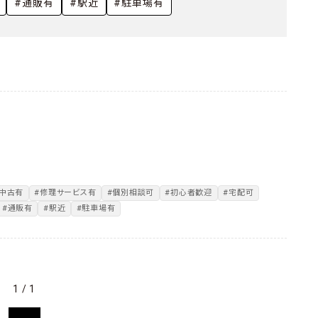
・
#通販有
#駅近
#駐車場有
#中古有
#修理サービス有
#個別相談可
#初心者歓迎
#宅配可
#通販有
#駅近
#駐車場有
1 / 1