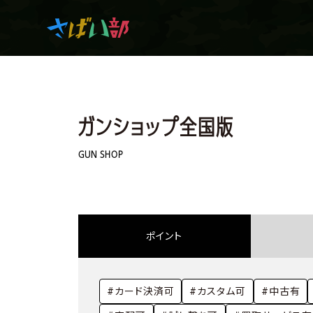
マンガ・アニメを観て
ガンショップ全国版
生き残れ！
GUN SHOP
日常の中のサバイバル
ポイント
サバイバルゲーム
#カード決済可
#カスタム可
#中古有