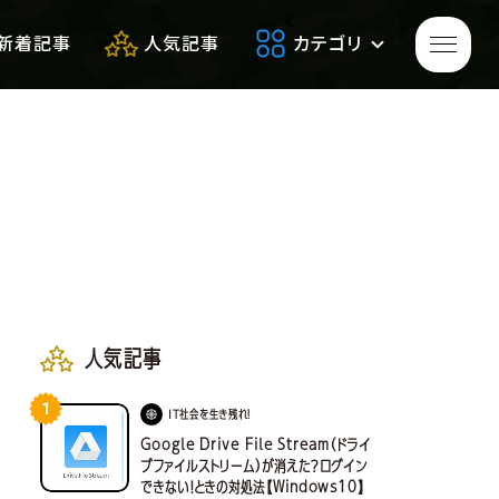
新着記事
人気記事
カテゴリ
ゲームをプレイして
生き残れ！
生き残るための
便利アイテム
人気記事
1
サバゲーフィールドレビュー
IT社会を生き残れ！
Google Drive File Stream（ドライ
ブファイルストリーム）が消えた？ログイン
できない！ときの対処法【Windows10】