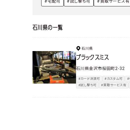
やってみた・行ってみた
#宅配可
#試し撃ち可
#買取サービス有
撃ってみた
石川県の一覧
石川県
ブラックスミス
石川県金沢市桜田町2-32
#カード決済可
#カスタム可
#試し撃ち可
#買取サービス有