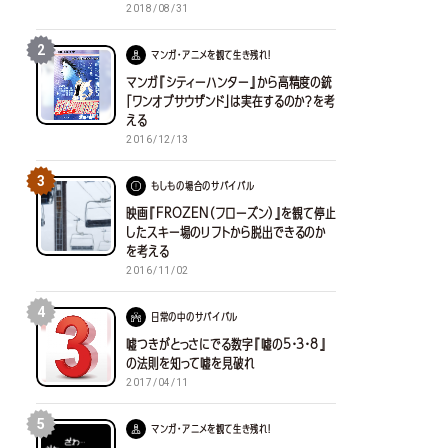
2018/08/31
2
マンガ・アニメを観て生き残れ！
マンガ『シティーハンター』から高精度の銃
「ワンオブサウザンド」は実在するのか？を考
える
2016/12/13
3
もしもの場合のサバイバル
映画『FROZEN（フローズン）』を観て停止
したスキー場のリフトから脱出できるのか
を考える
2016/11/02
4
日常の中のサバイバル
嘘つきがとっさにでる数字『嘘の5・3・8』
の法則を知って嘘を見破れ
2017/04/11
5
マンガ・アニメを観て生き残れ！