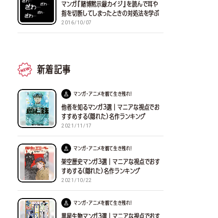
マンガ『賭博黙示録カイジ』を読んで耳や
指を切断してしまったときの対処法を学ぶ
2016/10/07
新着記事
マンガ・アニメを観て生き残れ！
他者を知るマンガ３選｜マニアな視点でお
すすめする(隠れた)名作ランキング
2021/11/17
マンガ・アニメを観て生き残れ！
架空歴史マンガ３選｜マニアな視点でおす
すめする(隠れた)名作ランキング
2021/10/22
マンガ・アニメを観て生き残れ！
異星生物マンガ３選｜マニアな視点でおす