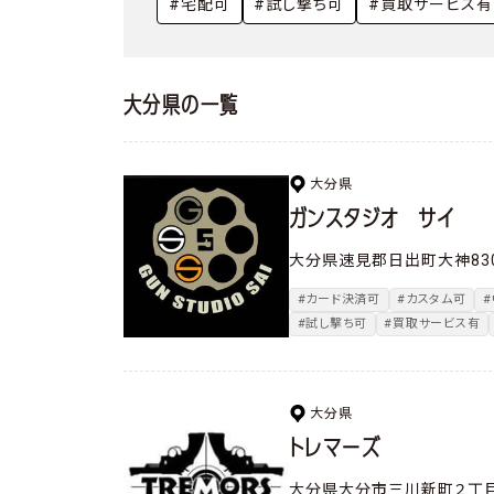
やってみた・行ってみた
#宅配可
#試し撃ち可
#買取サービス有
撃ってみた
大分県の一覧
大分県
ガンスタジオ サイ
大分県速見郡日出町大神830
#カード決済可
#カスタム可
#試し撃ち可
#買取サービス有
大分県
トレマーズ
大分県大分市三川新町２丁