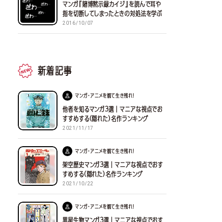
マンガ『賭博黙示録カイジ』を読んで耳や
指を切断してしまったときの対処法を学ぶ
2016/10/07
新着記事
マンガ・アニメを観て生き残れ！
他者を知るマンガ３選｜マニアな視点でお
すすめする(隠れた)名作ランキング
2021/11/17
マンガ・アニメを観て生き残れ！
架空歴史マンガ３選｜マニアな視点でおす
すめする(隠れた)名作ランキング
2021/10/22
マンガ・アニメを観て生き残れ！
異星生物マンガ３選｜マニアな視点でおす