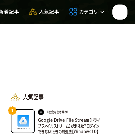
新着記事
人気記事
カテゴリ
ゲームをプレイして
生き残れ！
生き残るための
便利アイテム
人気記事
1
サバゲーフィールドレビュー
IT社会を生き残れ！
Google Drive File Stream（ドライ
ブファイルストリーム）が消えた？ログイン
できない！ときの対処法【Windows10】