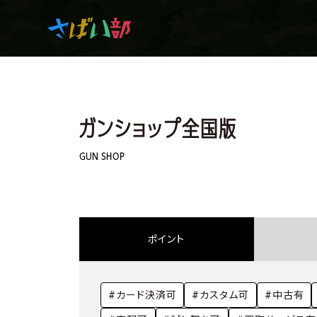
マンガ・アニメを観て
ガンショップ全国版
生き残れ！
GUN SHOP
日常の中のサバイバル
ポイント
サバイバルゲーム
#カード決済可
#カスタム可
#中古有