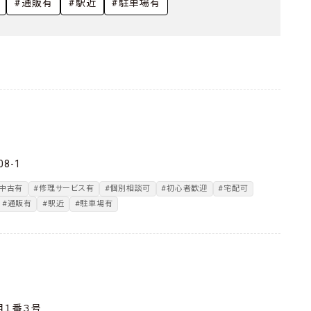
・
#通販有
#駅近
#駐車場有
8-1
#中古有
#修理サービス有
#個別相談可
#初心者歓迎
#宅配可
#通販有
#駅近
#駐車場有
目１番３号