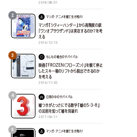
2018/08/31
2
マンガ・アニメを観て生き残れ！
マンガ『シティーハンター』から高精度の銃
「ワンオブサウザンド」は実在するのか？を考
える
2016/12/13
3
もしもの場合のサバイバル
映画『FROZEN（フローズン）』を観て停止
したスキー場のリフトから脱出できるのか
を考える
2016/11/02
4
日常の中のサバイバル
嘘つきがとっさにでる数字『嘘の5・3・8』
の法則を知って嘘を見破れ
2017/04/11
5
マンガ・アニメを観て生き残れ！