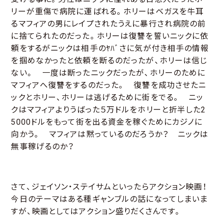
リーが重傷で病院に運ばれる。ホリーはベガスを牛耳
るマフィアの男にレイプされたうえに暴行され病院の前
に捨てられたのだった。ホリーは復讐を誓いニックに依
頼をするがニックは相手のﾔﾊﾞさに気が付き相手の情報
を掴めなかったと依頼を断るのだったが、ホリーは信じ
ない。 一度は断ったニックだったが、ホリーのために
マフィアへ復讐をするのだった。 復讐を成功させたニ
ックとホリー、ホリーは逃げるために街をでる。 ニッ
クはマフィアよりうばった５万ドルをホリーと折半した2
5000ドルをもって街を出る資金を稼ぐためにカジノに
向かう。 マフィアは黙っているのだろうか？ ニックは
無事稼げるのか？
さて、ジェイソン・ステイサムといったらアクション映画！
今日のテーマはある種ギャンブルの話になってしまいま
すが、映画としてはアクション盛りだくさんです。