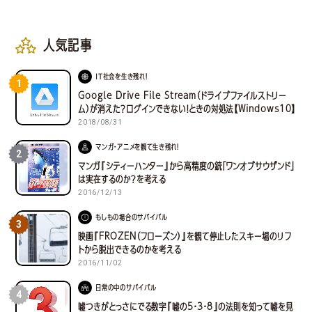
人気記事
IT社会を生き残れ！
1
Google Drive File Stream（ドライブファイルストリー
ム）が消えた？ログインできない！ときの対処法【Windows10】
2018/08/31
マンガ・アニメを観て生き残れ！
2
マンガ『シティーハンター』から高精度の銃「ワンオブサウザンド」
は実在するのか？を考える
2016/12/13
もしもの場合のサバイバル
3
映画『FROZEN（フローズン）』を観て停止したスキー場のリフ
トから脱出できるのかを考える
2016/11/02
日常の中のサバイバル
4
嘘つきがとっさにでる数字『嘘の5・3・8』の法則を知って嘘を見