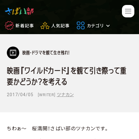
新着記事
人気記事
カテゴリ
映画・ドラマを観て生き残れ！
マンガ・アニメ
映画・ドラマ
映画『ワイルドカード』を観て引き際って重
ゲーム
日常のサバイバル
要かどうか？を考える
もしもの場合
便利アイテム
2017/04/05
ツナカン
[WRITER]
サバイバルゲーム
サバゲー豆知識
フィールドレビュー
やってみた
ちわぁ～ 桜満開！さばい部のツナカンです。