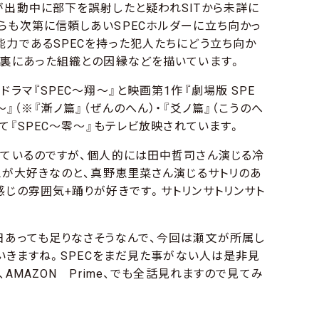
が出動中に部下を誤射したと疑われSITから未詳に
らも次第に信頼しあいSPECホルダーに立ち向かっ
能力であるSPECを持った犯人たちにどう立ち向か
の裏にあった組織との因縁などを描いています。
ラマ『SPEC〜翔〜』と映画第1作『劇場版 SPE
〜』（※『漸ノ篇』（ぜんのへん）・『爻ノ篇』（こうのへ
して『SPEC〜零〜』もテレビ放映されています。
しているのですが、個人的には田中哲司さん演じる冷
囲気が大好きなのと、真野恵里菜さん演じるサトリのあ
感じの雰囲気+踊りが好きです。サトリンサトリンサト
日あっても足りなさそうなんで、今回は瀬文が所属し
ていきますね。SPECをまだ見た事がない人は是非見
、AMAZON Prime、でも全話見れますので見てみ