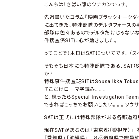
こんちは！さばい部のツナカンでっす。
先週書いたコラム『映画ブラックホークダ
に出てきた、特殊部隊のデルタフォースの
部隊は色々あるのでデルタだけじゃないな
件捜査係SITに心が動きました。
ってことで！本日はSATについてです。（ス
そもそも日本にも特殊部隊である、SAT（Spe
か？
特殊事件捜査班SITはSousa Ikka T
そこだけローマ字読み。。。
と、思ったらSpecial Investigation
できればこっちでお願いしたい。。。ソウサ
SATは正式には特殊部隊がある各都道府
現在SATがあるのは「東京都（警視庁）」「
「愛知県」「沖縄県」 ８都道府県で総員約