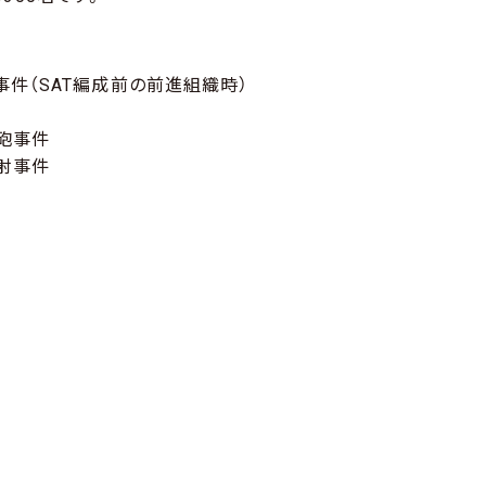
、
ク事件（SAT編成前の前進組織時）
発砲事件
乱射事件