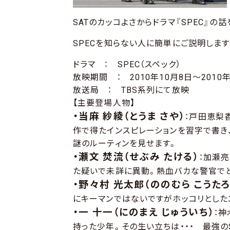
SATのカッコよさからドラマ『SPEC』の
SPECを知らない人に簡単にご説明します
ドラマ ： SPEC（スペック）
放映期間 ： 2010年10月8日～2010年
放送局 ： TBS系列にて放映
【主要登場人物】
・
当麻 紗綾（とうま さや）
：戸田恵梨
作で得たインスピレーションを習字で書き
謎のルーティンを見せます。
・瀬文 焚流（せぶみ たける）
：加瀬亮
た疑いで未詳に異動。熱血バカな警官でと
・野々村 光太郎（ののむら こうたろ
にキーマンではないですがホッコリとした
・一 十一（にのまえ じゅういち）
：神
持った少年。その生い立ちは・・・ 最強の