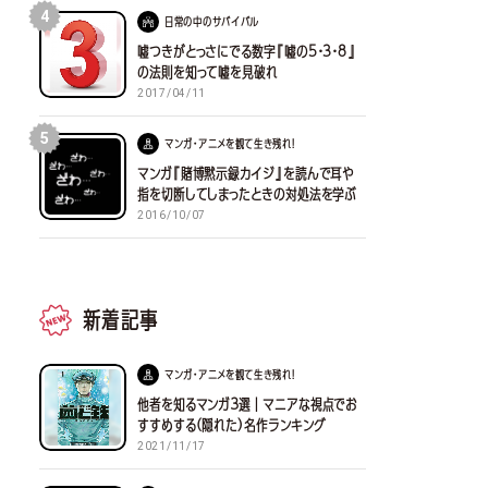
4
日常の中のサバイバル
嘘つきがとっさにでる数字『嘘の5・3・8』
の法則を知って嘘を見破れ
2017/04/11
5
マンガ・アニメを観て生き残れ！
マンガ『賭博黙示録カイジ』を読んで耳や
指を切断してしまったときの対処法を学ぶ
2016/10/07
新着記事
マンガ・アニメを観て生き残れ！
他者を知るマンガ３選｜マニアな視点でお
すすめする(隠れた)名作ランキング
2021/11/17