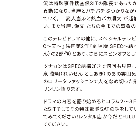
流は特殊事件捜査係SITの隊長であった
異動になり、当麻とバチバチぶつかりなが
ていく。 変人当麻と熱血バカ瀬文 が超
い、また当麻、瀬文 たちの今までの事象
このテレビドラマの他に、スペシャルテレビド
C〜天〜』映画第2作『劇場版 SPEC〜結
ん）の2部作）とあり、さらにスピンオフと
ツナカンはSPEC結構好きで何回も見直
泉 俊明（れいせん としあき）のあの雰
のロリータファッションで人をなめ切った
リンリン悟ります。
ドラマの内容を語り始めるとコラム２～３
たSITそしてその特殊部隊SATの話をし
てみてください！レンタル店か今だとFULU
てください。