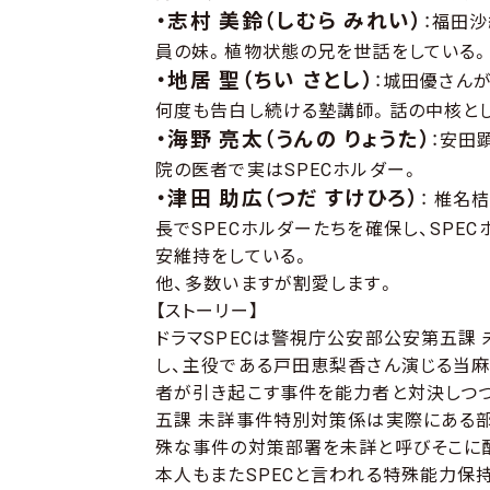
・志村 美鈴（しむら みれい）
：福田
員の妹。植物状態の兄を世話をしている。
・地居 聖（ちい さとし）
：城田優さん
何度も告白し続ける塾講師。話の中核と
・海野 亮太（うんの りょうた）
：安田
院の医者で実はSPECホルダー。
・津田 助広（つだ すけひろ）
： 椎名
長でSPECホルダーたちを確保し、SPE
安維持をしている。
他、多数いますが割愛します。
【ストーリー】
ドラマSPECは警視庁公安部公安第五課
し、主役である戸田恵梨香さん演じる当
者が引き起こす事件を能力者と対決しつ
五課 未詳事件特別対策係は実際にある
殊な事件の対策部署を未詳と呼びそこに配
本人もまたSPECと言われる特殊能力保