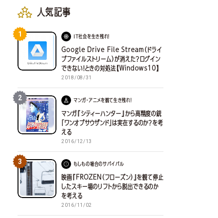
人気記事
1
IT社会を生き残れ！
Google Drive File Stream（ドライ
ブファイルストリーム）が消えた？ログイン
できない！ときの対処法【Windows10】
2018/08/31
2
マンガ・アニメを観て生き残れ！
マンガ『シティーハンター』から高精度の銃
「ワンオブサウザンド」は実在するのか？を考
える
2016/12/13
3
もしもの場合のサバイバル
映画『FROZEN（フローズン）』を観て停止
したスキー場のリフトから脱出できるのか
を考える
2016/11/02