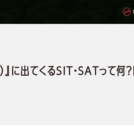
映画・ドラマを観て
生き残れ！
C）』に出てくるSIT・SATって
もしもの場合のサバイバル
サバゲー豆知識