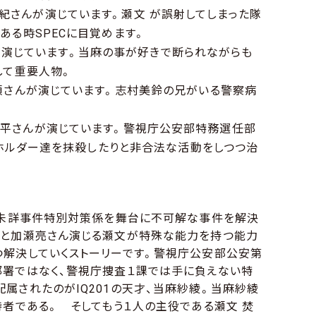
沙紀さんが演じています。瀬文 が誤射してしまった隊
ある時SPECに目覚めます。
が演じています。当麻の事が好きで断られながらも
して重要人物。
顕さんが演じています。志村美鈴の兄がいる警察病
桔平さんが演じています。警視庁公安部特務選任部
Cホルダー達を抹殺したりと非合法な活動をしつつ治
 未詳事件特別対策係を舞台に不可解な事件を解決
麻と加瀬亮さん演じる瀬文が特殊な能力を持つ能力
つ解決していくストーリーです。警視庁公安部公安第
部署ではなく、警視庁捜査１課では手に負えない特
属されたのがIQ201の天才、当麻紗綾。当麻紗綾
持者である。 そしてもう１人の主役である瀬文 焚