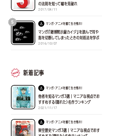
の法則を知って嘘を見破れ
2017/04/11
5
マンガ・アニメを観て生き残れ！
マンガ『賭博黙示録カイジ』を読んで耳や
指を切断してしまったときの対処法を学ぶ
2016/10/07
新着記事
マンガ・アニメを観て生き残れ！
他者を知るマンガ３選｜マニアな視点でお
すすめする(隠れた)名作ランキング
2021/11/17
マンガ・アニメを観て生き残れ！
架空歴史マンガ３選｜マニアな視点でおす