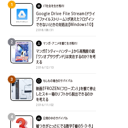
1
IT社会を生き残れ！
Google Drive File Stream（ドライ
ブファイルストリーム）が消えた？ログイン
できない！ときの対処法【Windows10】
2018/08/31
2
マンガ・アニメを観て生き残れ！
マンガ『シティーハンター』から高精度の銃
「ワンオブサウザンド」は実在するのか？を考
える
2016/12/13
3
もしもの場合のサバイバル
映画『FROZEN（フローズン）』を観て停止
したスキー場のリフトから脱出できるのか
を考える
2016/11/02
4
日常の中のサバイバル
嘘つきがとっさにでる数字『嘘の5・3・8』