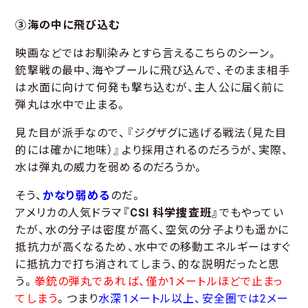
③海の中に飛び込む
映画などではお馴染みとすら言えるこちらのシーン。
銃撃戦の最中、海やプールに飛び込んで、そのまま相手
は水面に向けて何発も撃ち込むが、主人公に届く前に
弾丸は水中で止まる。
見た目が派手なので、『ジグザグに逃げる戦法（見た目
的には確かに地味）』より採用されるのだろうが、実際、
水は弾丸の威力を弱めるのだろうか。
そう、
かなり弱める
のだ。
アメリカの人気ドラマ
『CSI 科学捜査班』
でもやってい
たが、水の分子は密度が高く、空気の分子よりも遥かに
抵抗力が高くなるため、水中での移動エネルギーはすぐ
に抵抗力で打ち消されてしまう、的な説明だったと思
う。
拳銃の弾丸であれば、僅か1メートルほどで止まっ
てしまう
。つまり
水深1メートル以上、安全圏では2メー