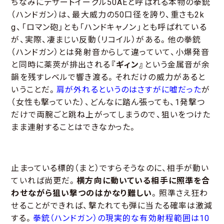
ちなみにデザートイーグル50AEと呼ばれる本物の拳銃
（ハンドガン）は、最大威力の50口径を誇り、重さも2k
g、「ロマン砲」とも「ハンドキャノン」とも呼ばれている
が、実際、凄まじい反動（リコイル）がある。他の拳銃
（ハンドガン）とは発射音からして違っていて、小爆発音
と同時に薬莢が排出される
『ギィン』
という金属音が余
韻を残すレベルで響き渡る。それだけの威力があると
いうことだ。
肩が外れるというのはさすがに嘘だった
が
（女性も撃っていた）、どんなに踏ん張っても、1発撃つ
だけで両腕ごと跳ね上がってしまうので、狙いをつけた
まま連射することはできなかった。
止まっている標的（まと）ですらそうなのに、相手が動い
ていれば尚更だ。
横方向に動いている相手に照準を合
わせながら狙い撃つのはかなり難しい
。照準さえ狂わ
せることができれば、撃たれても弾に当たる確率は激減
する。
拳銃（ハンドガン）の現実的な有効射程範囲は10