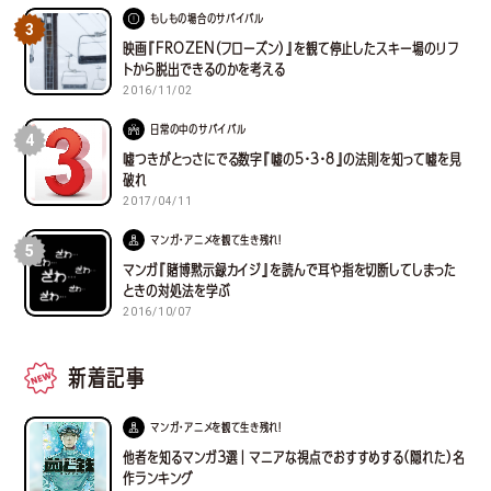
もしもの場合のサバイバル
3
映画『FROZEN（フローズン）』を観て停止したスキー場のリフ
トから脱出できるのかを考える
2016/11/02
日常の中のサバイバル
4
嘘つきがとっさにでる数字『嘘の5・3・8』の法則を知って嘘を見
破れ
2017/04/11
マンガ・アニメを観て生き残れ！
5
マンガ『賭博黙示録カイジ』を読んで耳や指を切断してしまった
ときの対処法を学ぶ
2016/10/07
新着記事
マンガ・アニメを観て生き残れ！
他者を知るマンガ３選｜マニアな視点でおすすめする(隠れた)名
作ランキング