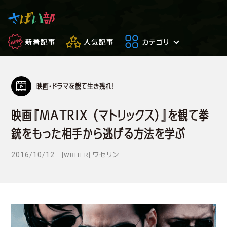
新着記事
人気記事
カテゴリ
映画・ドラマを観て生き残れ！
マンガ・アニメ
映画・ドラマ
映画『MATRIX （マトリックス）』を観て拳
ゲーム
日常のサバイ
銃をもった相手から逃げる方法を学ぶ
もしもの場合
便利アイテム
2016/10/12
ワセリン
[WRITER]
サバイバルゲーム
サバゲー豆知
フィールドレビュー
やってみた