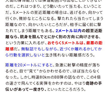
人間の身体能力では弾道範囲から出ることができない
のだ。これはつまり、どう動いたって当たる、ということ
だ。5メートルの至近距離の場合は、逃げるか、向かって
行くか、微妙なところになる。撃たれたら当たってしまう
距離なので、向かいたいところだが、相手に届く前に撃
たれてしまう距離でもある。
2メートル以内
の超至近距
離なら、銃身を掴んでとにかく別の方向に向けさせる
、
という力業に入れるが、
おそらく5メートルは、最悪の距
離感
だ。
無駄話でもしながら、近づくか離れるかしてか
ら行動を選択しないと
生き残れない距離感だろう。
距離を20メートルにすると
、急激に射撃の精度が落ち
るのと、目で”見て”からかわせるので、ほぼ当たらなく
なった。しかし時速80kmのBB弾の話なので、この4倍
の速さで飛んでくる実弾をかわすのは、やはり
奇跡の手
伝いがあって一度きり、
といったところだろう。