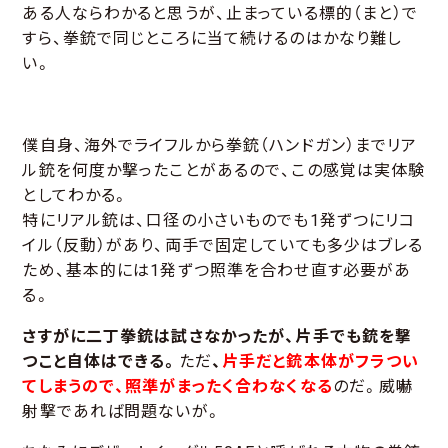
ある人ならわかると思うが、止まっている標的（まと）で
すら、拳銃で同じところに当て続けるのはかなり難し
い。
僕自身、海外でライフルから拳銃（ハンドガン）までリア
ル銃を何度か撃ったことがあるので、この感覚は実体験
としてわかる。
特にリアル銃は、口径の小さいものでも1発ずつにリコ
イル（反動）があり、両手で固定していても多少はブレる
ため、基本的には1発ずつ照準を合わせ直す必要があ
る。
さすがに二丁拳銃は試さなかったが、片手でも銃を撃
つこと自体はできる。
ただ
、
片手だと銃本体がフラつい
てしまうので、照準がまったく合わなくなる
のだ。威嚇
射撃であれば問題ないが。