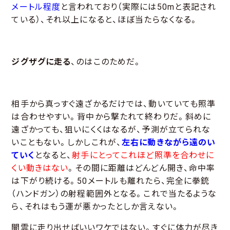
メートル程度
と言われており（実際には50mと表記され
ている）、それ以上になると、ほぼ当たらなくなる。
ジグザグに走る
、のはこのためだ。
相手から真っすぐ遠ざかるだけでは、動いていても照準
は合わせやすい。背中から撃たれて終わりだ。斜めに
遠ざかっても、狙いにくくはなるが、予測が立てられな
いこともない。しかしこれが、
左右に動きながら遠のい
ていく
となると、
射手にとってこれほど照準を合わせに
くい動きはない
。その間に距離はどんどん開き、命中率
は下がり続ける。50メートルも離れたら、完全に拳銃
（ハンドガン）の射程範囲外となる。これで当たるような
ら、それはもう運が悪かったとしか言えない。
闇雲に走り出せばいいワケではない。すぐに体力が尽き