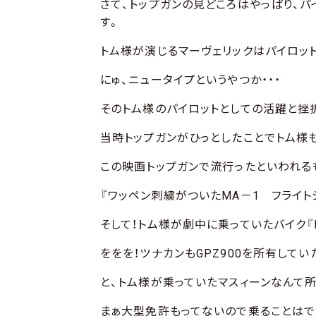
さて、トップガンの見どころはやっぱり、
す。
トム様が演じるマーヴェリックはパイロッ
にゅ、ニュータイプというやつか・・・
そのトム様のパイロットとしての活躍と挫
当時トップガンがひっとしたことでトム様
この映画トップガンで流行ったといわれる
『ワッペン刺繍がついたMA－1 フライト
そして！トム様が劇中に乗っていたバイク『KA
ををを！ツナカンもGPZ900を所有して
と、トム様が乗っていたマスィーンなんて
まぁ大型免許もってないので乗ることはで