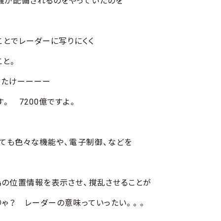
機が配備されるのをやっていたのを
ことでレーダーに写りにくく
こと。
！ たけーーーー
。 7200億ですよ。
しても色々な機能や、電子制御、などを
偽の位置情報を表示させ、撹乱させることが
りゃ？ レーダーの意味っていったい。。。