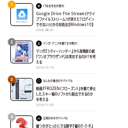
1
IT社会を生き残れ！
Google Drive File Stream（ドライ
ブファイルストリーム）が消えた？ログイン
できない！ときの対処法【Windows10】
2018/08/31
2
マンガ・アニメを観て生き残れ！
マンガ『シティーハンター』から高精度の銃
「ワンオブサウザンド」は実在するのか？を考
える
2016/12/13
3
もしもの場合のサバイバル
映画『FROZEN（フローズン）』を観て停止
したスキー場のリフトから脱出できるのか
を考える
2016/11/02
4
日常の中のサバイバル
嘘つきがとっさにでる数字『嘘の5・3・8』