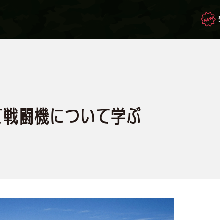
映画・ドラマを観て
生き残れ！
て戦闘機について学ぶ
もしもの場合のサバイバル
サバゲー豆知識