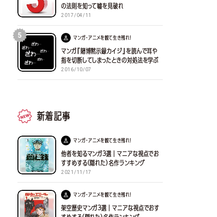
の法則を知って嘘を見破れ
2017/04/11
5
マンガ・アニメを観て生き残れ！
マンガ『賭博黙示録カイジ』を読んで耳や
指を切断してしまったときの対処法を学ぶ
2016/10/07
新着記事
マンガ・アニメを観て生き残れ！
他者を知るマンガ３選｜マニアな視点でお
すすめする(隠れた)名作ランキング
2021/11/17
マンガ・アニメを観て生き残れ！
架空歴史マンガ３選｜マニアな視点でおす