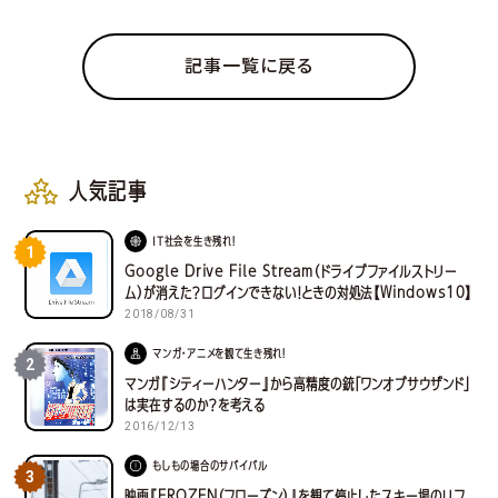
記事一覧に戻る
人気記事
IT社会を生き残れ！
1
Google Drive File Stream（ドライブファイルストリー
ム）が消えた？ログインできない！ときの対処法【Windows10】
2018/08/31
マンガ・アニメを観て生き残れ！
2
マンガ『シティーハンター』から高精度の銃「ワンオブサウザンド」
は実在するのか？を考える
2016/12/13
もしもの場合のサバイバル
3
映画『FROZEN（フローズン）』を観て停止したスキー場のリフ