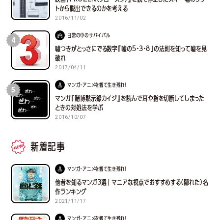
トから脱出できるのかを考える
2016/11/02
日常の中のサバイバル
4
嘘つきがとっさにでる数字『嘘の5・3・8』の法則を知って嘘を見
破れ
2017/04/11
マンガ・アニメを観て生き残れ！
5
マンガ『賭博黙示録カイジ』を読んで耳や指を切断してしまった
ときの対処法を学ぶ
2016/10/07
新着記事
マンガ・アニメを観て生き残れ！
他者を知るマンガ３選｜マニアな視点でおすすめする(隠れた)名
作ランキング
2021/11/17
マンガ・アニメを観て生き残れ！