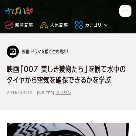
新着記事
人気記事
カテゴリ
映画・ドラマを観て生き残れ！
マンガ・アニメ
映画・ドラマ
映画『007 美しき獲物たち』を観て水中の
ゲーム
日常のサバイバル
タイヤから空気を確保できるかを学ぶ
もしもの場合
便利アイテム
2016/09/12
ワセリン
[WRITER]
サバイバルゲーム
サバゲー豆知識
フィールドレビュー
やってみた