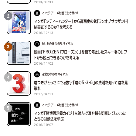
2018/08/31
マンガ・アニメを観て生き残れ！
2
マンガ『シティーハンター』から高精度の銃「ワンオブサウザンド」
は実在するのか？を考える
2016/12/13
もしもの場合のサバイバル
3
映画『FROZEN（フローズン）』を観て停止したスキー場のリフ
トから脱出できるのかを考える
2016/11/02
日常の中のサバイバル
4
嘘つきがとっさにでる数字『嘘の5・3・8』の法則を知って嘘を見
破れ
2017/04/11
マンガ・アニメを観て生き残れ！
5
マンガ『賭博黙示録カイジ』を読んで耳や指を切断してしまった
ときの対処法を学ぶ
2016/10/07