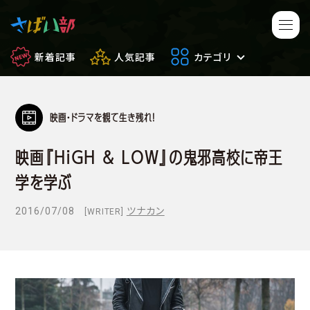
新着記事
人気記事
カテゴリ
映画・ドラマを観て生き残れ！
マンガ・アニメ
映画・ドラマ
映画『HiGH & LOW』の鬼邪高校に帝王
ゲーム
日常のサバイバル
学を学ぶ
もしもの場合
便利アイテム
2016/07/08
ツナカン
[WRITER]
サバイバルゲーム
サバゲー豆知識
フィールドレビュー
やってみた