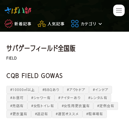
新着記事
人気記事
カテゴリ
サバゲーフィールド全国版
マンガ・アニメ
映画・ドラマ
FIELD
ゲーム
日常のサバイバル
CQB FIELD GOWAS
もしもの場合
便利アイテム
#10000㎡以上
#BBQあり
#アウトドア
#インドア
#お昼可
#シャワー有
#ナイターあり
#レンタル有
サバイバルゲーム
サバゲー豆知識
#売店有
#女性トイレ有
#女性用更衣室有
#定例会有
#更衣室有
#送迎有
#運営オススメ
#駐車場有
フィールドレビュー
やってみた