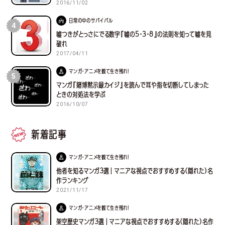
2016/11/02
日常の中のサバイバル
4
嘘つきがとっさにでる数字『嘘の5・3・8』の法則を知って嘘を見
破れ
2017/04/11
マンガ・アニメを観て生き残れ！
5
マンガ『賭博黙示録カイジ』を読んで耳や指を切断してしまった
ときの対処法を学ぶ
2016/10/07
新着記事
マンガ・アニメを観て生き残れ！
他者を知るマンガ３選｜マニアな視点でおすすめする(隠れた)名
作ランキング
2021/11/17
マンガ・アニメを観て生き残れ！
架空歴史マンガ３選｜マニアな視点でおすすめする(隠れた)名作