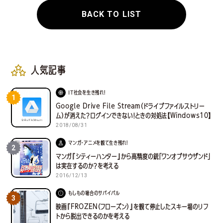
BACK TO LIST
人気記事
IT社会を生き残れ！
1
Google Drive File Stream（ドライブファイルストリー
ム）が消えた？ログインできない！ときの対処法【Windows10】
2018/08/31
マンガ・アニメを観て生き残れ！
2
マンガ『シティーハンター』から高精度の銃「ワンオブサウザンド」
は実在するのか？を考える
2016/12/13
もしもの場合のサバイバル
3
映画『FROZEN（フローズン）』を観て停止したスキー場のリフ
トから脱出できるのかを考える