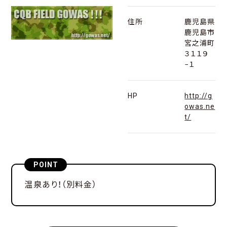
住所
鹿児島県
鹿児島市
宮之浦町
３１１９
−１
HP
http://g
owas.ne
t/
POINT
温泉あり！（別料金）