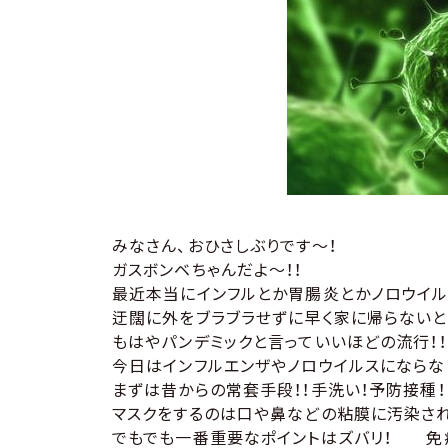
やってみた・行ってみた
撃ってみた
みなさん、おひさしぶりです〜！
ガスボンベちゃんだよ〜！！
最近本当にインフルとか胃腸炎とかノロウイ
迂闊に外をブラブラせずに早く家に帰らないと
もはやパンデミックと言っていいほどの流行！！
今日はインフルエンザやノロウイルスにならな
まずは昔からの常套手段！！手洗い！予防接種！
マスクをするのは口や鼻などの粘膜に汚染さ
でもでも一番重要なポイントはズバリ！ 免