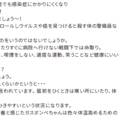
面でも感染症にかかりにくくなり
！
しょう〜！
トロールしウイルスや癌を見つけると殺す体の警備員な
のをいうのではないでしょうか。
したりすぐに病院へ行けない戦闘下では命取り。
、喫煙をしない、適度な運動、笑うことなど健康にいい
？
ょう。
らいかというと・・・
言われています。風邪をひくときは寒い所にいたり、体
ひきやすいという状況になります。
一番と感じたガスボンベちゃんは色々体温高めるための