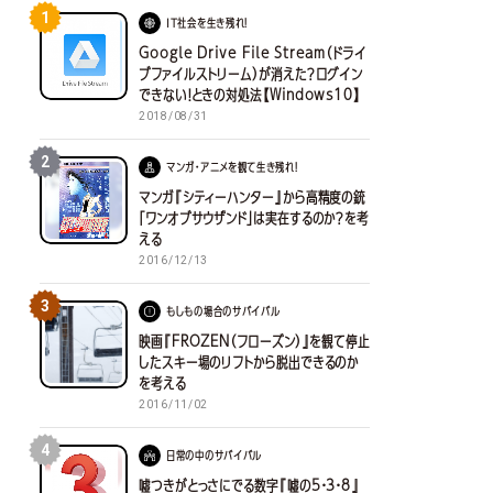
1
IT社会を生き残れ！
Google Drive File Stream（ドライ
ブファイルストリーム）が消えた？ログイン
できない！ときの対処法【Windows10】
2018/08/31
2
マンガ・アニメを観て生き残れ！
マンガ『シティーハンター』から高精度の銃
「ワンオブサウザンド」は実在するのか？を考
える
2016/12/13
3
もしもの場合のサバイバル
映画『FROZEN（フローズン）』を観て停止
したスキー場のリフトから脱出できるのか
を考える
2016/11/02
4
日常の中のサバイバル
嘘つきがとっさにでる数字『嘘の5・3・8』