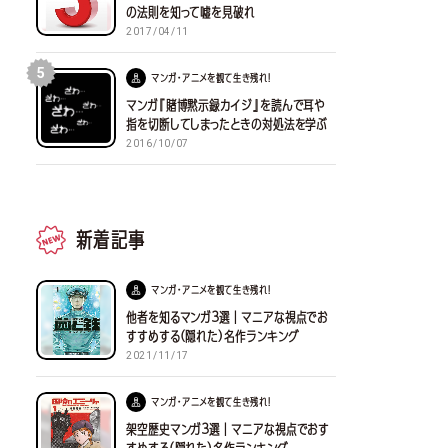
の法則を知って嘘を見破れ
2017/04/11
5
マンガ・アニメを観て生き残れ！
マンガ『賭博黙示録カイジ』を読んで耳や
指を切断してしまったときの対処法を学ぶ
2016/10/07
新着記事
マンガ・アニメを観て生き残れ！
他者を知るマンガ３選｜マニアな視点でお
すすめする(隠れた)名作ランキング
2021/11/17
マンガ・アニメを観て生き残れ！
架空歴史マンガ３選｜マニアな視点でおす