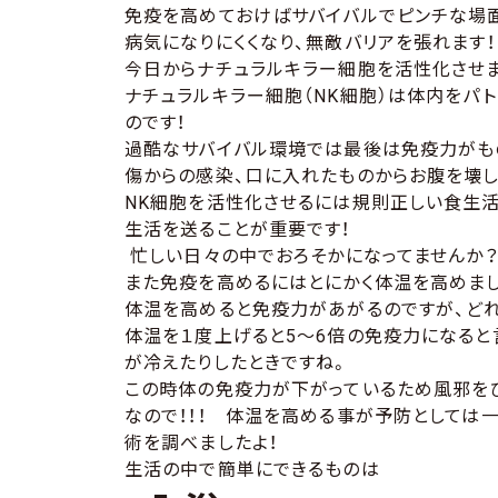
免疫を高めておけばサバイバルでピンチな場
病気になりにくくなり、無敵バリアを張れます！
今日からナチュラルキラー細胞を活性化させま
ナチュラルキラー細胞（NK細胞）は体内をパ
のです！
過酷なサバイバル環境では最後は免疫力がも
傷からの感染、口に入れたものからお腹を壊
NK細胞を活性化させるには規則正しい食生活
生活を送ることが重要です！
忙しい日々の中でおろそかになってませんか？
また免疫を高めるにはとにかく体温を高めまし
体温を高めると免疫力があがるのですが、どれく
体温を１度上げると5～6倍の免疫力になると
が冷えたりしたときですね。
この時体の免疫力が下がっているため風邪を
なので！！！ 体温を高める事が予防としては
術を調べましたよ！
生活の中で簡単にできるものは