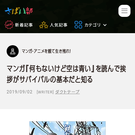
新着記事
人気記事
カテゴリ
マンガ・アニメを観て生き残れ！
マンガ・アニメ
映画・ドラマ
マンガ『何もないけど空は青い』を読んで挨
ゲーム
日常のサバイバル
拶がサバイバルの基本だと知る
もしもの場合
便利アイテム
2019/09/02
ダクトテープ
[WRITER]
サバイバルゲーム
サバゲー豆知識
フィールドレビュー
やってみた