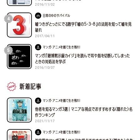
2016/11/02
日常の中のサバイバル
4
嘘つきがとっさにでる数字『嘘の5・3・8』の法則を知って嘘を見
破れ
2017/04/11
マンガ・アニメを観て生き残れ！
5
マンガ『賭博黙示録カイジ』を読んで耳や指を切断してしまった
ときの対処法を学ぶ
2016/10/07
新着記事
マンガ・アニメを観て生き残れ！
他者を知るマンガ３選｜マニアな視点でおすすめする(隠れた)名
作ランキング
2021/11/17
マンガ・アニメを観て生き残れ！