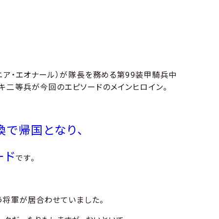
ニア・エオナール）が隊長を務める第99装甲騎兵中
キ二等兵が今回のエピソードのメインヒロイン。
換で帰国となり、
ード
です。
う将軍が居合わせていました。