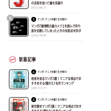
の法則を知って嘘を見破れ
2017/04/11
5
マンガ・アニメを観て生き残れ！
マンガ『賭博黙示録カイジ』を読んで耳や
指を切断してしまったときの対処法を学ぶ
2016/10/07
新着記事
マンガ・アニメを観て生き残れ！
他者を知るマンガ３選｜マニアな視点でお
すすめする(隠れた)名作ランキング
2021/11/17
マンガ・アニメを観て生き残れ！
架空歴史マンガ３選｜マニアな視点でおす