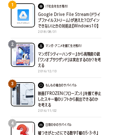
1
IT社会を生き残れ！
Google Drive File Stream（ドライ
ブファイルストリーム）が消えた？ログイン
できない！ときの対処法【Windows10】
2018/08/31
2
マンガ・アニメを観て生き残れ！
マンガ『シティーハンター』から高精度の銃
「ワンオブサウザンド」は実在するのか？を考
える
2016/12/13
3
もしもの場合のサバイバル
映画『FROZEN（フローズン）』を観て停止
したスキー場のリフトから脱出できるのか
を考える
2016/11/02
4
日常の中のサバイバル
嘘つきがとっさにでる数字『嘘の5・3・8』