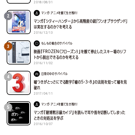
2018/08/31
マンガ・アニメを観て生き残れ！
2
マンガ『シティーハンター』から高精度の銃「ワンオブサウザンド」
は実在するのか？を考える
2016/12/13
もしもの場合のサバイバル
3
映画『FROZEN（フローズン）』を観て停止したスキー場のリフ
トから脱出できるのかを考える
2016/11/02
日常の中のサバイバル
4
嘘つきがとっさにでる数字『嘘の5・3・8』の法則を知って嘘を見
破れ
2017/04/11
マンガ・アニメを観て生き残れ！
5
マンガ『賭博黙示録カイジ』を読んで耳や指を切断してしまった
ときの対処法を学ぶ
2016/10/07