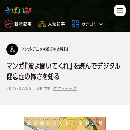
新着記事
人気記事
カテゴリ
マンガ・アニメを観て生き残れ！
マンガ・アニメ
映画・ドラマ
マンガ『波よ聞いてくれ』を読んでデジタル
ゲーム
日常のサバイバル
健忘症の怖さを知る
もしもの場合
便利アイテム
2018/07/05
ダクトテープ
[WRITER]
サバイバルゲーム
サバゲー豆知識
フィールドレビュー
やってみた