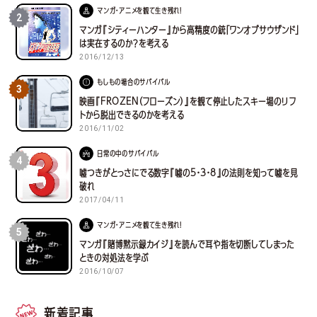
マンガ・アニメを観て生き残れ！
2
マンガ『シティーハンター』から高精度の銃「ワンオブサウザンド」
は実在するのか？を考える
2016/12/13
もしもの場合のサバイバル
3
映画『FROZEN（フローズン）』を観て停止したスキー場のリフ
トから脱出できるのかを考える
2016/11/02
日常の中のサバイバル
4
嘘つきがとっさにでる数字『嘘の5・3・8』の法則を知って嘘を見
破れ
2017/04/11
マンガ・アニメを観て生き残れ！
5
マンガ『賭博黙示録カイジ』を読んで耳や指を切断してしまった
ときの対処法を学ぶ
2016/10/07
新着記事