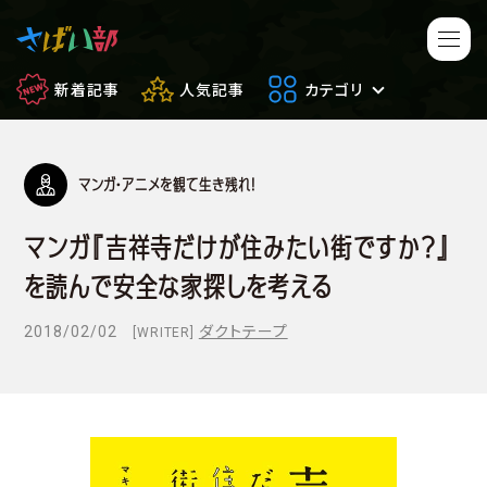
新着記事
人気記事
カテゴリ
マンガ・アニメを観て生き残れ！
マンガ・アニメ
映画・ドラマ
マンガ『吉祥寺だけが住みたい街ですか？』
ゲーム
日常のサバイバル
を読んで安全な家探しを考える
もしもの場合
便利アイテム
2018/02/02
ダクトテープ
[WRITER]
サバイバルゲーム
サバゲー豆知識
フィールドレビュー
やってみた