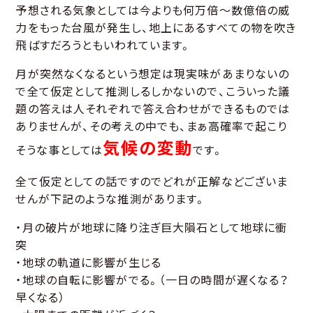
予想される気象としては今よりも何万倍～数億倍の威
力をもった台風が発生し、地上にあるすべての物を吹き
飛ばすだろうともいわれています。
月が突然なくなるという想定は現実味があまりないの
で全て仮定として推測しるしかないので、こういった議
題の答えは人それぞれで答え合わせができるものでは
ありませんが、その考えの中でも、まぁ高確率で起こり
気候の変動
そうな事としては
です。
全て仮定としての話ですのでどれが正解などございま
せんが下記のような推測があります。
・月の破片が地球に降り注ぎ巨大隕石として地球に衝
突
・地球の軌道に影響が生じる
・地球の自転に影響がでる。（一日の時間が遅くなる？
早くなる）