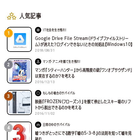
人気記事
IT社会を生き残れ！
1
Google Drive File Stream（ドライブファイルストリー
ム）が消えた？ログインできない！ときの対処法【Windows10】
2018/08/31
マンガ・アニメを観て生き残れ！
2
マンガ『シティーハンター』から高精度の銃「ワンオブサウザンド」
は実在するのか？を考える
2016/12/13
もしもの場合のサバイバル
3
映画『FROZEN（フローズン）』を観て停止したスキー場のリフ
トから脱出できるのかを考える
2016/11/02
日常の中のサバイバル
4
嘘つきがとっさにでる数字『嘘の5・3・8』の法則を知って嘘を見
破れ