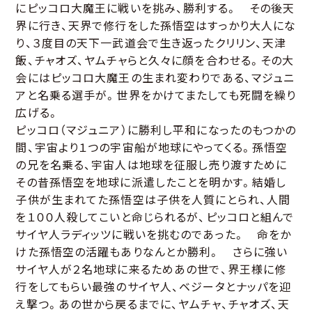
にピッコロ大魔王に戦いを挑み、勝利する。 その後天
界に行き、天界で修行をした孫悟空はすっかり大人にな
り、３度目の天下一武道会で生き返ったクリリン、天津
飯、チャオズ、ヤムチャらと久々に顔を合わせる。その大
会にはピッコロ大魔王の生まれ変わりである、マジュニ
アと名乗る選手が。世界をかけてまたしても死闘を繰り
広げる。
ピッコロ（マジュニア）に勝利し平和になったのもつかの
間、宇宙より１つの宇宙船が地球にやってくる。孫悟空
の兄を名乗る、宇宙人は地球を征服し売り渡すために
その昔孫悟空を地球に派遣したことを明かす。結婚し
子供が生まれてた孫悟空は子供を人質にとられ、人間
を１００人殺してこいと命じられるが、ピッコロと組んで
サイヤ人ラディッツに戦いを挑むのであった。 命をか
けた孫悟空の活躍もありなんとか勝利。 さらに強い
サイヤ人が２名地球に来るためあの世で、界王様に修
行をしてもらい最強のサイヤ人、ベジータとナッパを迎
え撃つ。あの世から戻るまでに、ヤムチャ、チャオズ、天