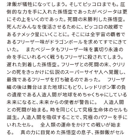
津飯が犠牲になってしまう。そしてピッコロまでも。圧
倒的な力を手に入れた孫悟空であったがベジータは更
にその上をいくのであった。死闘の末勝利した孫悟空。
死んだみんなを復活させるために、ピッコロの故郷で
あるナメック星にいくことに。そこには全宇宙の覇者で
あるフリーザ一味がドラゴンボールを求めてすでにきて
いた。 またベジータもフリーザ一味を裏切り永遠の
命を手にいれるべく戦うもフリーザに殺されてしまう。
遅れた到着した孫悟空。フリーザとの死闘の末、クリリ
ンの死をきっかけに伝説のスーパーサイヤ人へ覚醒し、
最強であるフリーザを打ち破るのであった。 フリーザ
編の後は舞台はまた地球にもどり、レッドリボン軍の負
の遺産である人造人間が地球をめちゃくちゃにしている
未来になると、未来からの使者が警告に。 人造人間
との死闘が始まる。時を同じくして究極生命体のセルも
誕生。人造人間を吸収することで、究極のパワーを手に
いれたセル。 全人類の運命をかけての戦いが始ま
る。 真の力に目覚めた孫悟空の息子、孫御飯がセル