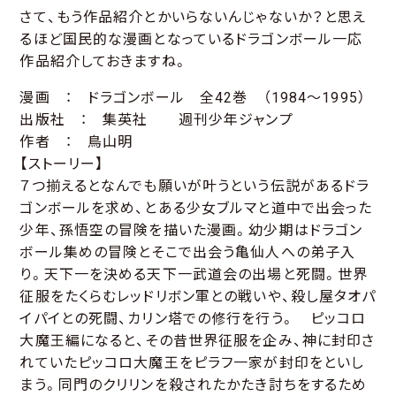
さて、もう作品紹介とかいらないんじゃないか？と思え
るほど国民的な漫画となっているドラゴンボール一応
作品紹介しておきますね。
漫画 ： ドラゴンボール 全42巻 （1984～1995）
出版社 ： 集英社 週刊少年ジャンプ
作者 ： 鳥山明
【ストーリー】
７つ揃えるとなんでも願いが叶うという伝説があるドラ
ゴンボールを求め、とある少女ブルマと道中で出会った
少年、孫悟空の冒険を描いた漫画。幼少期はドラゴン
ボール集めの冒険とそこで出会う亀仙人への弟子入
り。天下一を決める天下一武道会の出場と死闘。世界
征服をたくらむレッドリボン軍との戦いや、殺し屋タオパ
イパイとの死闘、カリン塔での修行を行う。 ピッコロ
大魔王編になると、その昔世界征服を企み、神に封印さ
れていたピッコロ大魔王をピラフ一家が封印をといし
まう。同門のクリリンを殺されたかたき討ちをするため