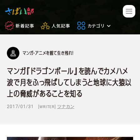
新着記事
人気記事
カテゴリ
マンガ・アニメを観て生き残れ！
マンガ・アニメ
映画・ドラマ
マンガ『ドラゴンボール』を読んでカメハメ
ゲーム
日常のサバイバル
波で月をふっ飛ばしてしまうと地球に大猿以
もしもの場合
便利アイテム
上の脅威があることを知る
2017/01/31
ツナカン
[WRITER]
サバイバルゲーム
サバゲー豆知識
フィールドレビュー
やってみた