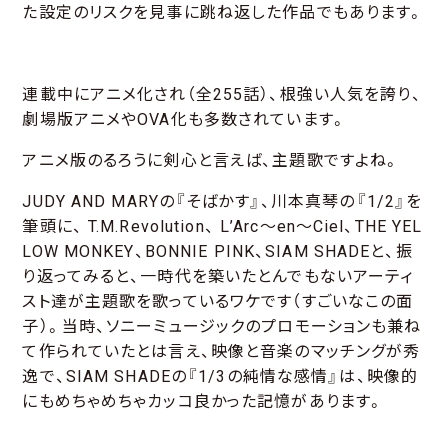
た設定のリスクを見事に跳ね返した作品でもあります。
連載中にアニメ化され（全255話）、根強い人気を誇り、
劇場版アニメやOVA化も多数されています。
アニメ版のるろうに剣心と言えば、主題歌ですよね。
JUDY AND MARYの『そばかす』、川本真琴の『1/2』を
筆頭に、 T.M.Revolution、 L’Arc〜en〜Ciel、THE YEL
LOW MONKEY、BONNIE PINK、SIAM SHADEと、振
り返ってみると、一時代を築いたとんでもないアーティ
スト達が主題歌を歌っているワケです（すごいなこの面
子）。当時、ソニーミュージックのプロモーションも兼ね
て作られていたとは言え、映像と音楽のマッチングが秀
逸で、SIAM SHADEの『1/3の純情な感情』は、映像的
にもめちゃめちゃカッコ良かった記憶があります。