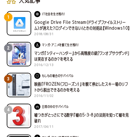
人気記事
IT社会を生き残れ！
1
Google Drive File Stream（ドライブファイルストリー
ム）が消えた？ログインできない！ときの対処法【Windows10】
2018/08/31
マンガ・アニメを観て生き残れ！
2
マンガ『シティーハンター』から高精度の銃「ワンオブサウザンド」
は実在するのか？を考える
2016/12/13
もしもの場合のサバイバル
3
映画『FROZEN（フローズン）』を観て停止したスキー場のリフ
トから脱出できるのかを考える
2016/11/02
日常の中のサバイバル
4
嘘つきがとっさにでる数字『嘘の5・3・8』の法則を知って嘘を見
破れ
2017/04/11