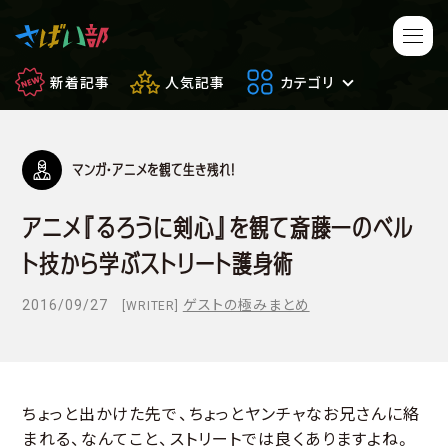
新着記事
人気記事
カテゴリ
マンガ・アニメを観て生き残れ！
マンガ・アニメ
映画・ドラマ
アニメ『るろうに剣心』を観て斎藤一のベル
ゲーム
日常のサバイバル
ト技から学ぶストリート護身術
もしもの場合
便利アイテム
2016/09/27
ゲストの極みまとめ
[WRITER]
サバイバルゲーム
サバゲー豆知識
フィールドレビュー
やってみた
ちょっと出かけた先で、ちょっとヤンチャなお兄さんに絡
まれる、なんてこと、ストリートでは良くありますよね。