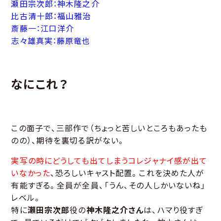
瀬田宗次郎：神木隆之介
比古清十郎：福山雅治
斎藤一：江口洋介
志々雄真実：藤原竜也
なにこれ？
この面子で、三部作で（ちょっと苦しいところもあったも
のの）、期待を裏切る訳がない。
実写の時にどうしても出てしまうコレジャナイ感が出て
いなかった
、恐ろしいキャスト配置。これを決めた人が
有能すぎる。全員が全員、「うん、その人しかいないね」
レベル。
特に
瀬田宗次郎
役の
神木隆之介さん
は、ハマり役すぎ