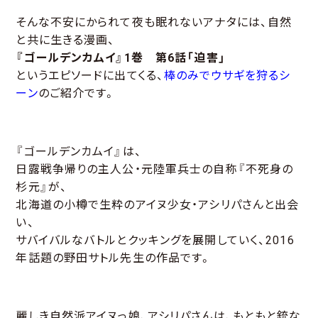
そんな不安にかられて夜も眠れないアナタには、自然
と共に生きる漫画、
『ゴールデンカムイ』1巻 第6話「迫害」
というエピソードに出てくる、
棒のみでウサギを狩るシ
ーン
のご紹介です。
『ゴールデンカムイ』は、
日露戦争帰りの主人公・元陸軍兵士の自称『不死身の
杉元』が、
北海道の小樽で生粋のアイヌ少女・アシリパさんと出会
い、
サバイバルなバトルとクッキングを展開していく、2016
年話題の野田サトル先生の作品です。
麗しき自然派アイヌっ娘、アシリパさんは、もともと銃な