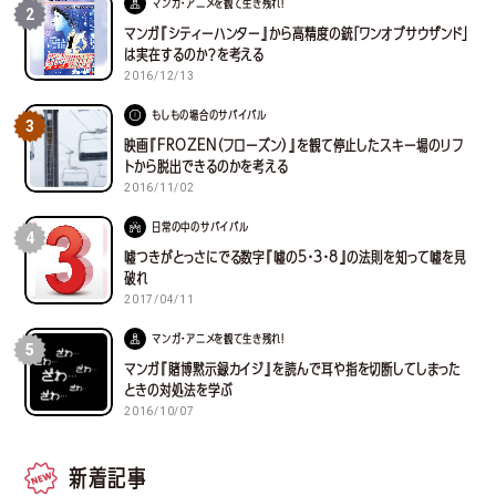
マンガ・アニメを観て生き残れ！
2
マンガ『シティーハンター』から高精度の銃「ワンオブサウザンド」
は実在するのか？を考える
2016/12/13
もしもの場合のサバイバル
3
映画『FROZEN（フローズン）』を観て停止したスキー場のリフ
トから脱出できるのかを考える
2016/11/02
日常の中のサバイバル
4
嘘つきがとっさにでる数字『嘘の5・3・8』の法則を知って嘘を見
破れ
2017/04/11
マンガ・アニメを観て生き残れ！
5
マンガ『賭博黙示録カイジ』を読んで耳や指を切断してしまった
ときの対処法を学ぶ
2016/10/07
新着記事