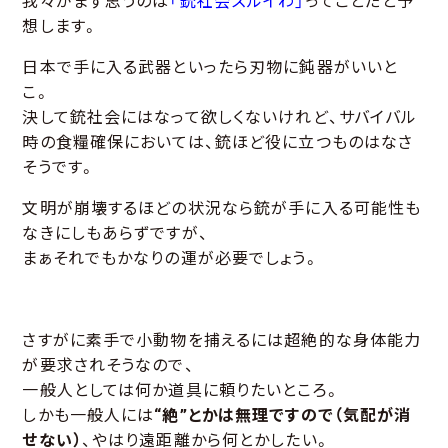
我々がまず思うのは
「銃社会ズルイわ」
ってことだと予
想します。
日本で手に入る武器といったら刃物に鈍器がいいと
こ。
決して銃社会にはなって欲しくないけれど、サバイバル
時の食糧確保においては、銃ほど役に立つものはなさ
そうです。
文明が崩壊するほどの状況なら銃が手に入る可能性も
なきにしもあらずですが、
まぁそれでもかなりの運が必要でしょう。
さすがに素手で小動物を捕えるには超絶的な身体能力
が要求されそうなので、
一般人としては何か道具に頼りたいところ。
しかも一般人には
“
絶”とかは無理ですので（気配が消
せない）
、やはり遠距離から何とかしたい。