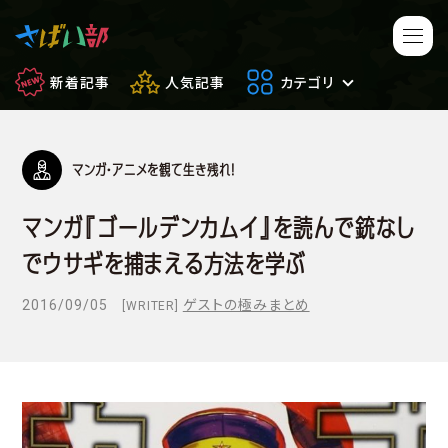
新着記事
人気記事
カテゴリ
マンガ・アニメを観て生き残れ！
マンガ・アニメ
映画・ドラマ
マンガ『ゴールデンカムイ』を読んで銃なし
ゲーム
日常のサバイバル
でウサギを捕まえる方法を学ぶ
もしもの場合
便利アイテム
2016/09/05
ゲストの極みまとめ
[WRITER]
サバイバルゲーム
サバゲー豆知識
フィールドレビュー
やってみた