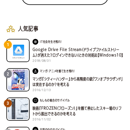
人気記事
IT社会を生き残れ！
1
Google Drive File Stream（ドライブファイルストリー
ム）が消えた？ログインできない！ときの対処法【Windows10】
2018/08/31
マンガ・アニメを観て生き残れ！
2
マンガ『シティーハンター』から高精度の銃「ワンオブサウザンド」
は実在するのか？を考える
2016/12/13
もしもの場合のサバイバル
3
映画『FROZEN（フローズン）』を観て停止したスキー場のリフ
トから脱出できるのかを考える
2016/11/02
日常の中のサバイバル