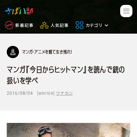
新着記事
人気記事
カテゴリ
マンガ・アニメを観て生き残れ！
マンガ・アニメ
映画・ドラマ
マンガ『今日からヒットマン』を読んで銃の
ゲーム
日常のサバイバル
扱いを学べ
もしもの場合
便利アイテム
2016/08/04
ツナカン
[WRITER]
サバイバルゲーム
サバゲー豆知識
フィールドレビュー
やってみた