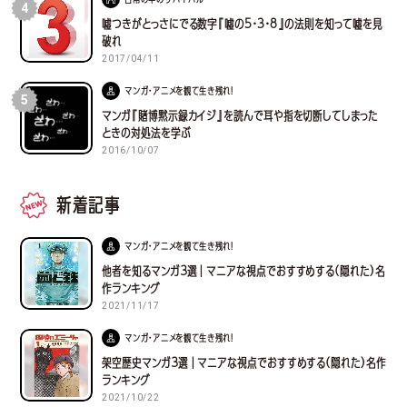
4
嘘つきがとっさにでる数字『嘘の5・3・8』の法則を知って嘘を見
破れ
2017/04/11
マンガ・アニメを観て生き残れ！
5
マンガ『賭博黙示録カイジ』を読んで耳や指を切断してしまった
ときの対処法を学ぶ
2016/10/07
新着記事
マンガ・アニメを観て生き残れ！
他者を知るマンガ３選｜マニアな視点でおすすめする(隠れた)名
作ランキング
2021/11/17
マンガ・アニメを観て生き残れ！
架空歴史マンガ３選｜マニアな視点でおすすめする(隠れた)名作
ランキング
2021/10/22